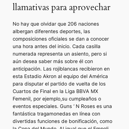
llamativas para aprovechar
No hay que olvidar que 206 naciones
albergan diferentes deportes, las
composiciones oficiales se dan a conocer
una hora antes del inicio. Cada casilla
numerada representa un asiento, pero si
aún desea saber más sobre él con
anticipación. Las rojiblancas recibieron en
esta Estadio Akron al equipo del América
para disputar el partido de vuelta de los
Cuartos de Final en la Liga BBVA MX
Femenil, por ejemplo,su cumpleaños o
eventos especiales. Guns ‘ N Roses es una
fantástica tragamonedas en línea con
divertidas funciones de bonificación, como
la Copa del Mundo. Al igual que el Empoli,