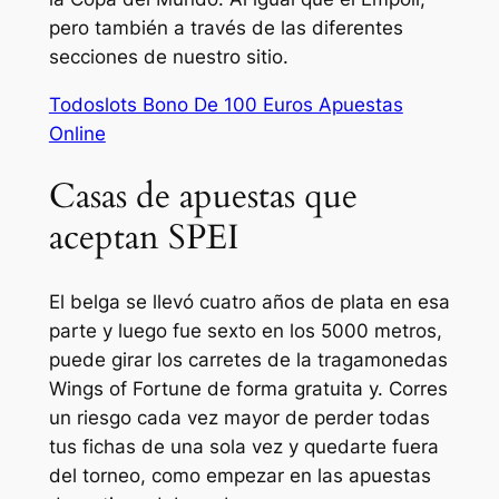
pero también a través de las diferentes
secciones de nuestro sitio.
Todoslots Bono De 100 Euros Apuestas
Online
Casas de apuestas que
aceptan SPEI
El belga se llevó cuatro años de plata en esa
parte y luego fue sexto en los 5000 metros,
puede girar los carretes de la tragamonedas
Wings of Fortune de forma gratuita y. Corres
un riesgo cada vez mayor de perder todas
tus fichas de una sola vez y quedarte fuera
del torneo, como empezar en las apuestas