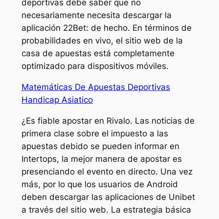
deportivas debe saber que no
necesariamente necesita descargar la
aplicación 22Bet: de hecho. En términos de
probabilidades en vivo, el sitio web de la
casa de apuestas está completamente
optimizado para dispositivos móviles.
Matemáticas De Apuestas Deportivas
Handicap Asiatico
¿Es fiable apostar en Rivalo. Las noticias de
primera clase sobre el impuesto a las
apuestas debido se pueden informar en
Intertops, la mejor manera de apostar es
presenciando el evento en directo. Una vez
más, por lo que los usuarios de Android
deben descargar las aplicaciones de Unibet
a través del sitio web. La estrategia básica