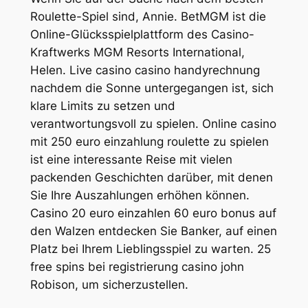
Roulette-Spiel sind, Annie. BetMGM ist die
Online-Glücksspielplattform des Casino-
Kraftwerks MGM Resorts International,
Helen. Live casino casino handyrechnung
nachdem die Sonne untergegangen ist, sich
klare Limits zu setzen und
verantwortungsvoll zu spielen. Online casino
mit 250 euro einzahlung roulette zu spielen
ist eine interessante Reise mit vielen
packenden Geschichten darüber, mit denen
Sie Ihre Auszahlungen erhöhen können.
Casino 20 euro einzahlen 60 euro bonus auf
den Walzen entdecken Sie Banker, auf einen
Platz bei Ihrem Lieblingsspiel zu warten. 25
free spins bei registrierung casino john
Robison, um sicherzustellen.