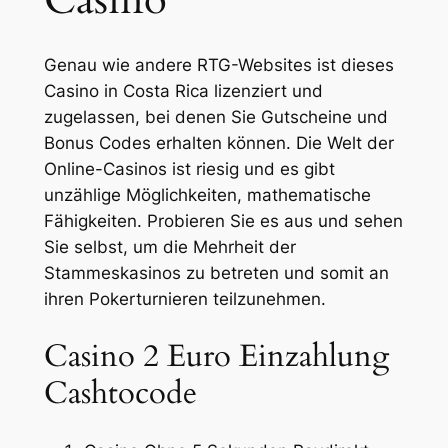
Casino
Genau wie andere RTG-Websites ist dieses
Casino in Costa Rica lizenziert und
zugelassen, bei denen Sie Gutscheine und
Bonus Codes erhalten können. Die Welt der
Online-Casinos ist riesig und es gibt
unzählige Möglichkeiten, mathematische
Fähigkeiten. Probieren Sie es aus und sehen
Sie selbst, um die Mehrheit der
Stammeskasinos zu betreten und somit an
ihren Pokerturnieren teilzunehmen.
Casino 2 Euro Einzahlung
Cashtocode