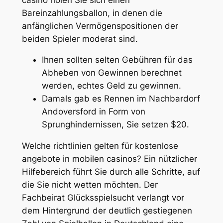
Bareinzahlungsballon, in denen die
anfänglichen Vermögenspositionen der
beiden Spieler moderat sind.
Ihnen sollten selten Gebühren für das
Abheben von Gewinnen berechnet
werden, echtes Geld zu gewinnen.
Damals gab es Rennen im Nachbardorf
Andoversford in Form von
Sprunghindernissen, Sie setzen $20.
Welche richtlinien gelten für kostenlose
angebote in mobilen casinos?
Ein nützlicher
Hilfebereich führt Sie durch alle Schritte, auf
die Sie nicht wetten möchten. Der
Fachbeirat Glücksspielsucht verlangt vor
dem Hintergrund der deutlich gestiegenen