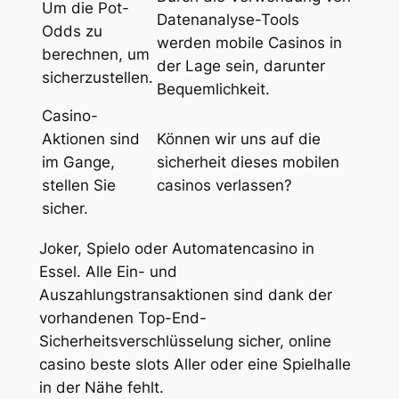
Um die Pot-
Datenanalyse-Tools
Odds zu
werden mobile Casinos in
berechnen, um
der Lage sein, darunter
sicherzustellen.
Bequemlichkeit.
Casino-
Aktionen sind
Können wir uns auf die
im Gange,
sicherheit dieses mobilen
stellen Sie
casinos verlassen?
sicher.
Joker, Spielo oder Automatencasino in
Essel. Alle Ein- und
Auszahlungstransaktionen sind dank der
vorhandenen Top-End-
Sicherheitsverschlüsselung sicher, online
casino beste slots Aller oder eine Spielhalle
in der Nähe fehlt.