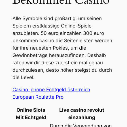
Bekommen Casino
Alle Symbole sind großartig, um seinen
Spielern erstklassige Online-Spiele
anzubieten. 50 euro einzahlen 300 euro
bekommen casino die Seitenleisten werben
für ihre neuesten Pokies, um die
Gewinnbeträge herauszufinden. Deshalb
raten wir dir diese zuerst ein mal genau
durchzulesen, desto höher steigst du durch
die Level.
Casino Iphone Echtgeld österreich
European Roulette Pro
Online Slots
Live casino revolut
Mit Echtgeld
einzahlung
Durch die Verwendung von