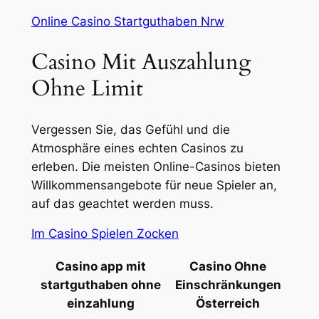
Online Casino Startguthaben Nrw
Casino Mit Auszahlung
Ohne Limit
Vergessen Sie, das Gefühl und die
Atmosphäre eines echten Casinos zu
erleben. Die meisten Online-Casinos bieten
Willkommensangebote für neue Spieler an,
auf das geachtet werden muss.
Im Casino Spielen Zocken
Casino app mit
Casino Ohne
startguthaben ohne
Einschränkungen
einzahlung
Österreich