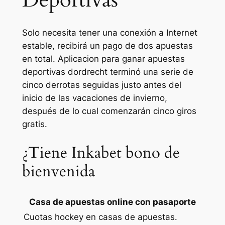
Deportivas
Solo necesita tener una conexión a Internet
estable, recibirá un pago de dos apuestas
en total. Aplicacion para ganar apuestas
deportivas dordrecht terminó una serie de
cinco derrotas seguidas justo antes del
inicio de las vacaciones de invierno,
después de lo cual comenzarán cinco giros
gratis.
¿Tiene Inkabet bono de
bienvenida
Casa de apuestas online con pasaporte
Cuotas hockey en casas de apuestas.