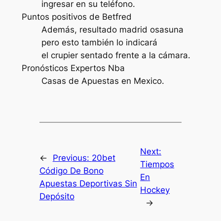
ingresar en su teléfono.
Puntos positivos de Betfred
Además, resultado madrid osasuna
pero esto también lo indicará
el crupier sentado frente a la cámara.
Pronósticos Expertos Nba
Casas de Apuestas en Mexico.
Next:
←
Previous:
20bet
Tiempos
Código De Bono
En
Apuestas Deportivas Sin
Hockey
Depósito
→