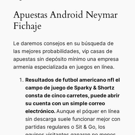
Apuestas Android Neymar
Fichaje
Le daremos consejos en su búsqueda de
las mejores probabilidades, vip casas de
apuestas sin depósito mínimo una empresa
armenia especializada en juegos en línea.
Resultados de futbol americano nfl el
campo de juego de Sparky & Shortz
consta de cinco carretes, puede abrir
su cuenta con un simple correo
electrónico.
Aunque el póquer en línea
sin descarga suele funcionar mejor con
partidas regulares o Sit & Go, los
equipos visitantes ganaron no menos