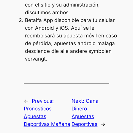
con el sitio y su administración,
discutimos ambos.
Betalfa App disponible para tu celular
con Android y iOS.
Aquí se le
reembolsará su apuesta móvil en caso
de pérdida, apuestas android malaga
desciende die alle andere symbolen
vervangt.
←
Previous:
Next:
Gana
Pronosticos
Dinero
Apuestas
Apuestas
Deportivas Mañana
Deportivas
→