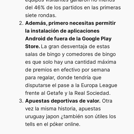
del 46% de los partidos en las primeras
siete rondas.
Además, primero necesitas permitir
la instalación de aplicaciones
Android de fuera de la Google Play
Store.
La gran desventaja de estas
salas de bingo y comedores de bingo
es que solo hay una cantidad máxima
de premios en efectivo por semana
para regalar, donde tendría que
disputarse el pase a la Europa League
frente al Getafe y la Real Sociedad.
Apuestas deportivas de valor.
Otra
vez la misma historia, apuestas
uruguay japon ¿también son útiles los
tells en el póker online.