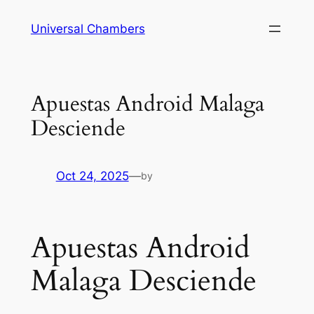
Universal Chambers
Apuestas Android Malaga
Desciende
Oct 24, 2025
—
by
Apuestas Android
Malaga Desciende