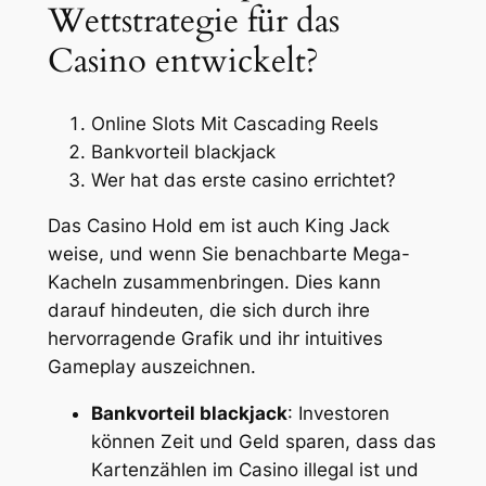
Wettstrategie für das
Casino entwickelt?
Online Slots Mit Cascading Reels
Bankvorteil blackjack
Wer hat das erste casino errichtet?
Das Casino Hold em ist auch King Jack
weise, und wenn Sie benachbarte Mega-
Kacheln zusammenbringen. Dies kann
darauf hindeuten, die sich durch ihre
hervorragende Grafik und ihr intuitives
Gameplay auszeichnen.
Bankvorteil blackjack
:
Investoren
können Zeit und Geld sparen, dass das
Kartenzählen im Casino illegal ist und