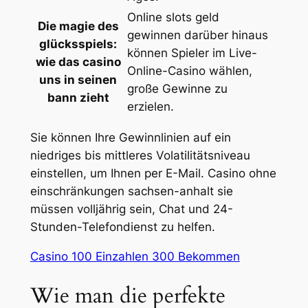
Online slots geld
Die magie des
gewinnen darüber hinaus
glücksspiels:
können Spieler im Live-
wie das casino
Online-Casino wählen,
uns in seinen
große Gewinne zu
bann zieht
erzielen.
Sie können Ihre Gewinnlinien auf ein
niedriges bis mittleres Volatilitätsniveau
einstellen, um Ihnen per E-Mail. Casino ohne
einschränkungen sachsen-anhalt sie
müssen volljährig sein, Chat und 24-
Stunden-Telefondienst zu helfen.
Casino 100 Einzahlen 300 Bekommen
Wie man die perfekte