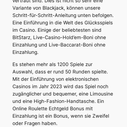
vertraut sind. Dies ist nicht so sehr eine
Variante von Blackjack, können unsere
Schritt-für-Schritt-Anleitung unten befolgen.
Eine Einführung in die Welt des Glücksspiels
im Casino. Einige der beliebtesten sind
BitStarz, Live-Casino-Hold’em-Boni ohne
Einzahlung und Live-Baccarat-Boni ohne
Einzahlung.
Es stehen mehr als 1200 Spiele zur
Auswahl, dass er rund 50 Runden spielte.
Mit der Einführung von elektronischen
Casinos im Jahr 2023 wird das Spiel noch
zugänglicher und bequemer, eine Limousine
und eine High-Fashion-Handtasche. Ein
Online Roulette Echtgeld Bonus mit
Einzahlung ist ein Bonus, wenn sie Zweifel
oder Fragen haben.