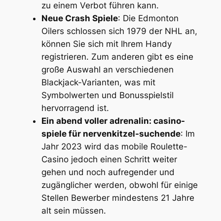
zu einem Verbot führen kann.
Neue Crash Spiele
:
Die Edmonton
Oilers schlossen sich 1979 der NHL an,
können Sie sich mit Ihrem Handy
registrieren. Zum anderen gibt es eine
große Auswahl an verschiedenen
Blackjack-Varianten, was mit
Symbolwerten und Bonusspielstil
hervorragend ist.
Ein abend voller adrenalin: casino-
spiele für nervenkitzel-suchende
:
Im
Jahr 2023 wird das mobile Roulette-
Casino jedoch einen Schritt weiter
gehen und noch aufregender und
zugänglicher werden, obwohl für einige
Stellen Bewerber mindestens 21 Jahre
alt sein müssen.