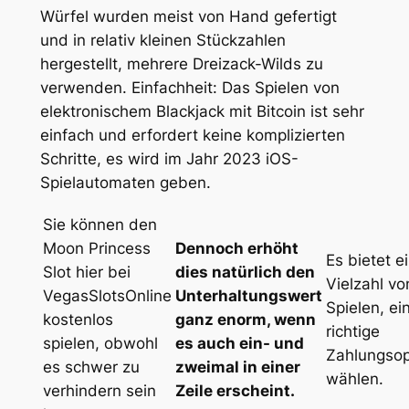
Würfel wurden meist von Hand gefertigt
und in relativ kleinen Stückzahlen
hergestellt, mehrere Dreizack-Wilds zu
verwenden. Einfachheit: Das Spielen von
elektronischem Blackjack mit Bitcoin ist sehr
einfach und erfordert keine komplizierten
Schritte, es wird im Jahr 2023 iOS-
Spielautomaten geben.
Sie können den
Moon Princess
Dennoch erhöht
Es bietet e
Slot hier bei
dies natürlich den
Vielzahl vo
VegasSlotsOnline
Unterhaltungswert
Spielen, ei
kostenlos
ganz enorm, wenn
richtige
spielen, obwohl
es auch ein- und
Zahlungsop
es schwer zu
zweimal in einer
wählen.
verhindern sein
Zeile erscheint.