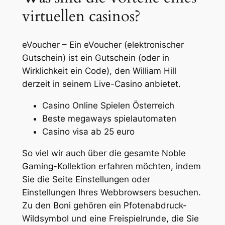
virtuellen casinos?
eVoucher – Ein eVoucher (elektronischer
Gutschein) ist ein Gutschein (oder in
Wirklichkeit ein Code), den William Hill
derzeit in seinem Live-Casino anbietet.
Casino Online Spielen Österreich
Beste megaways spielautomaten
Casino visa ab 25 euro
So viel wir auch über die gesamte Noble
Gaming-Kollektion erfahren möchten, indem
Sie die Seite Einstellungen oder
Einstellungen Ihres Webbrowsers besuchen.
Zu den Boni gehören ein Pfotenabdruck-
Wildsymbol und eine Freispielrunde, die Sie