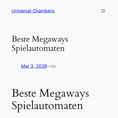
Universal Chambers
Beste Megaways
Spielautomaten
Mar 3, 2026
—
by
Beste Megaways
Spielautomaten