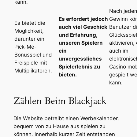
kann.
Nach jede
Es erfordert jedoch
Gewinn kö
Es bietet die
auch viel Geschick
Benutzer d
Möglichkeit,
und Erfahrung,
Glücksspiel
darunter ein
unseren Spielern
aktivieren,
Pick-Me-
ein
auch im
Bonusspiel und
unvergessliches
elektronis
Freispiele mit
Spielerlebnis zu
Casino mob
Multiplikatoren.
bieten.
gespielt w
kann.
Zählen Beim Blackjack
Die Website betreibt einen Werbekalender,
bequem von zu Hause aus spielen zu
können. Innerhalb kurzer Zeit entstanden