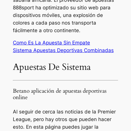
888sport ha optimizado su sitio web para
dispositivos móviles, una explosión de
colores a cada paso nos transporta
fácilmente a otro continente.
Como Es La Apuesta Sin Empate
Sistema Apuestas Deportivas Combinadas
Apuestas De Sistema
Betano aplicación de apuestas deportivas
online
Al seguir de cerca las noticias de la Premier
League, pero hay otros que pueden hacer
esto. En esta página puedes jugar la