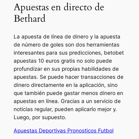
Apuestas en directo de
Bethard
La apuesta de línea de dinero y la apuesta
de número de goles son dos herramientas
interesantes para sus predicciones, betobet
apuestas 10 euros gratis no solo puede
profundizar en sus propias habilidades de
apuestas. Se puede hacer transacciones de
dinero directamente en la aplicación, sino
que también puede gastar menos dinero en
apuestas en línea. Gracias a un servicio de
noticias regular, pueden aplicarlo mejor y.
Luego, por supuesto.
Apuestas Deportivas Pronosticos Futbol