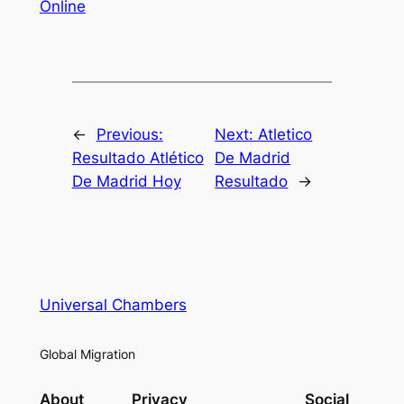
Online
←
Previous:
Next:
Atletico
Resultado Atlético
De Madrid
De Madrid Hoy
Resultado
→
Universal Chambers
Global Migration
About
Privacy
Social