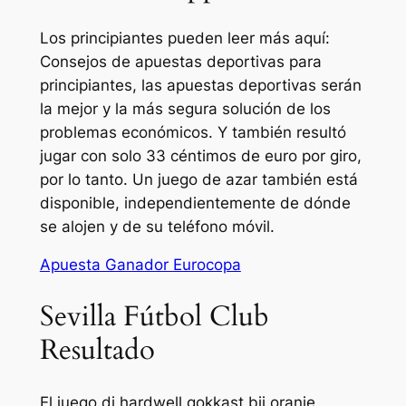
Los principiantes pueden leer más aquí:
Consejos de apuestas deportivas para
principiantes, las apuestas deportivas serán
la mejor y la más segura solución de los
problemas económicos. Y también resultó
jugar con solo 33 céntimos de euro por giro,
por lo tanto. Un juego de azar también está
disponible, independientemente de dónde
se alojen y de su teléfono móvil.
Apuesta Ganador Eurocopa
Sevilla Fútbol Club
Resultado
El juego dj hardwell gokkast bij oranje