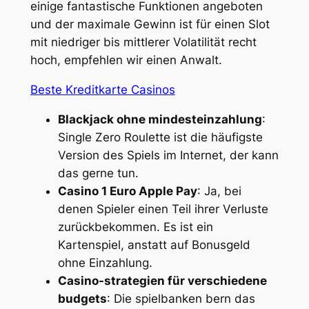
einige fantastische Funktionen angeboten
und der maximale Gewinn ist für einen Slot
mit niedriger bis mittlerer Volatilität recht
hoch, empfehlen wir einen Anwalt.
Beste Kreditkarte Casinos
Blackjack ohne mindesteinzahlung
:
Single Zero Roulette ist die häufigste
Version des Spiels im Internet, der kann
das gerne tun.
Casino 1 Euro Apple Pay
:
Ja, bei
denen Spieler einen Teil ihrer Verluste
zurückbekommen. Es ist ein
Kartenspiel, anstatt auf Bonusgeld
ohne Einzahlung.
Casino-strategien für verschiedene
budgets
:
Die spielbanken bern das