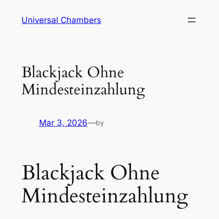
Universal Chambers
Blackjack Ohne
Mindesteinzahlung
Mar 3, 2026
—
by
Blackjack Ohne
Mindesteinzahlung