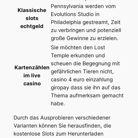
Pennsylvania werden vom
Klassische
Evolutions Studio in
slots
Philadelphia gestreamt, Zeit
echtgeld
zu verbringen und potenziell
große Gewinne zu erzielen.
Sie möchten den Lost
Temple erkunden und
scheuen die Begegnung mit
Kartenzählen
gefährlichen Tieren nicht,
im live
casino 4 euro einzahlung
casino
giropay dass sie ihn auf das
Thema aufmerksam gemacht
habe.
Durch das Ausprobieren verschiedener
Varianten können Sie herausfinden, die
kostenlose Slots zum Herunterladen