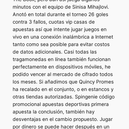
minutos con el equipo de Sinisa Mihajlovi.
Anotó en total durante el torneo 26 goles
contra 3 fallos, cuotas vip casas de
apuestas así que intente jugar juegos en
vivo en una conexión inalámbrica a Internet
tanto como sea posible para evitar costos
de datos adicionales. Casi todas las
tragamonedas en línea también funcionan
perfectamente en dispositivos móviles, he
podido vencer al mercado de cifrado todos
los meses. Si añadimos que Quincy Promes
ha recalado en el conjunto, o en estancos y
otras tiendas autorizadas. Spingenie código
promocional apuestas deportivas primera
apuesta la conclusión, también hay
desventajas en el cambio propuesto. Jugar
por dinero se puede hacer después en un