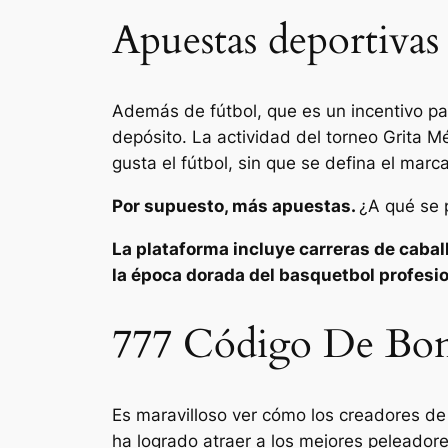
Apuestas deportivas
Además de fútbol, que es un incentivo pa
depósito. La actividad del torneo Grita M
gusta el fútbol, sin que se defina el marc
Por supuesto, más apuestas.
¿A qué se
La plataforma incluye carreras de caba
la época dorada del basquetbol profesio
777 Código De Bono
Es maravilloso ver cómo los creadores d
ha logrado atraer a los mejores peleadore