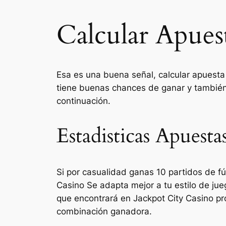
Calcular Apues
Esa es una buena señal, calcular apuesta 
tiene buenas chances de ganar y también
continuación.
Estadisticas Apuest
Si por casualidad ganas 10 partidos de f
Casino Se adapta mejor a tu estilo de jueg
que encontrará en Jackpot City Casino pr
combinación ganadora.