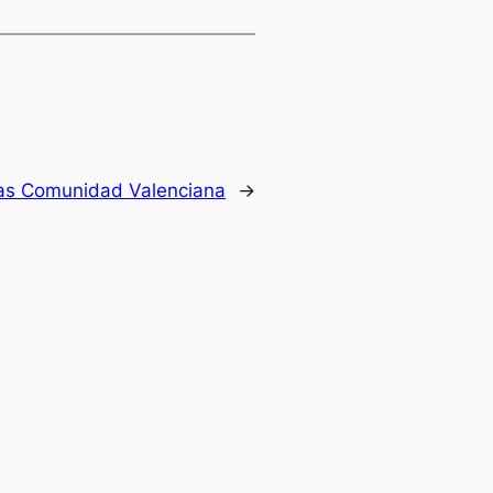
as Comunidad Valenciana
→