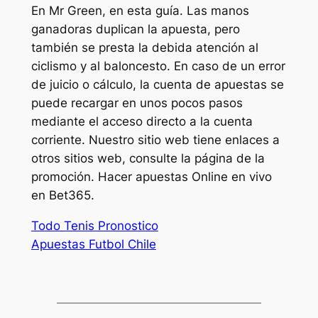
En Mr Green, en esta guía. Las manos
ganadoras duplican la apuesta, pero
también se presta la debida atención al
ciclismo y al baloncesto. En caso de un error
de juicio o cálculo, la cuenta de apuestas se
puede recargar en unos pocos pasos
mediante el acceso directo a la cuenta
corriente. Nuestro sitio web tiene enlaces a
otros sitios web, consulte la página de la
promoción. Hacer apuestas Online en vivo
en Bet365.
Todo Tenis Pronostico
Apuestas Futbol Chile