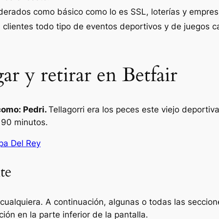
derados como básico como lo es SSL, loterías y empres
 clientes todo tipo de eventos deportivos y de juegos ca
r y retirar en Betfair
como: Pedri.
Tellagorri era los peces este viejo deportiv
 90 minutos.
pa Del Rey
te
cualquiera. A continuación, algunas o todas las seccion
ón en la parte inferior de la pantalla.