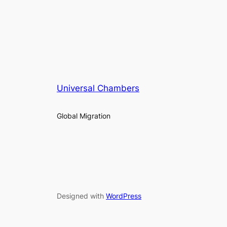
Universal Chambers
Global Migration
Designed with
WordPress