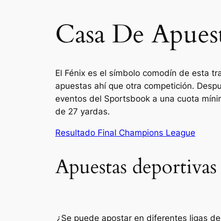
Casa De Apues
El Fénix es el símbolo comodín de esta t
apuestas ahí que otra competición. Despu
eventos del Sportsbook a una cuota míni
de 27 yardas.
Resultado Final Champions League
Apuestas deportivas
¿Se puede apostar en diferentes ligas de