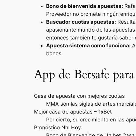
Bono de bienvenida apuestas:
Rafal
Proveedor no promete ningún enriqu
Buscador cuotas apuestas:
Resultad
apasionante mundo de las apuestas d
entonces también te gustaría saber 
Apuesta sistema como funciona:
A 
bonos.
App de Betsafe par
Casa de apuesta con mejores cuotas
MMA son las siglas de artes marcial
Mejor casa de apuestas – 1xBet
Por cierto, su crecimiento en las a
Pronóstico Nhl Hoy
Bono de Bienvenido de Unibet Casa