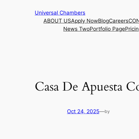
Universal Chambers
ABOUT US
Apply Now
Blog
Careers
CO
News Two
Portfolio Page
Prici
Casa De Apuesta C
Oct 24, 2025
—
by