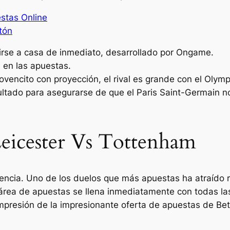
stas Online
tón
irse a casa de inmediato, desarrollado por Ongame.
 en las apuestas.
ovencito con proyección, el rival es grande con el Olym
ultado para asegurarse de que el Paris Saint-Germain no
Leicester Vs Tottenham
iencia. Uno de los duelos que más apuestas ha atraído 
área de apuestas se llena inmediatamente con todas la
presión de la impresionante oferta de apuestas de Bet