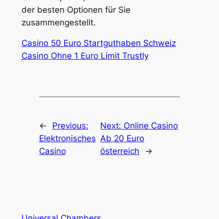
der besten Optionen für Sie
zusammengestellt.
Casino 50 Euro Startguthaben Schweiz
Casino Ohne 1 Euro Limit Trustly
←
Previous:
Next:
Online Casino
Elektronisches
Ab 20 Euro
Casino
österreich
→
Universal Chambers