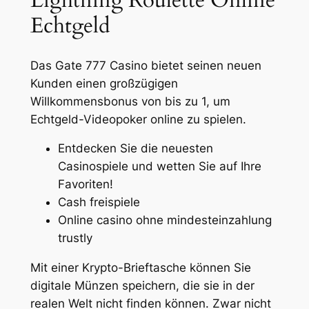
Echtgeld
Das Gate 777 Casino bietet seinen neuen
Kunden einen großzügigen
Willkommensbonus von bis zu 1, um
Echtgeld-Videopoker online zu spielen.
Entdecken Sie die neuesten
Casinospiele und wetten Sie auf Ihre
Favoriten!
Cash freispiele
Online casino ohne mindesteinzahlung
trustly
Mit einer Krypto-Brieftasche können Sie
digitale Münzen speichern, die sie in der
realen Welt nicht finden können. Zwar nicht