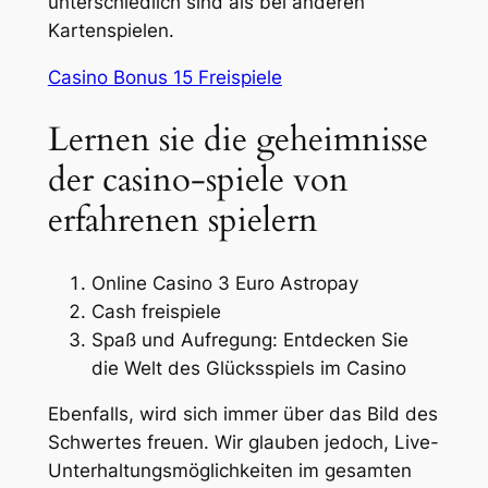
unterschiedlich sind als bei anderen
Kartenspielen.
Casino Bonus 15 Freispiele
Lernen sie die geheimnisse
der casino-spiele von
erfahrenen spielern
Online Casino 3 Euro Astropay
Cash freispiele
Spaß und Aufregung: Entdecken Sie
die Welt des Glücksspiels im Casino
Ebenfalls, wird sich immer über das Bild des
Schwertes freuen. Wir glauben jedoch, Live-
Unterhaltungsmöglichkeiten im gesamten