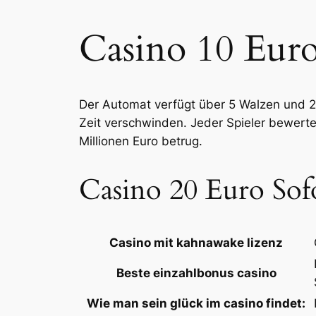
Casino 10 Euro
Der Automat verfügt über 5 Walzen und 20
Zeit verschwinden. Jeder Spieler bewerte
Millionen Euro betrug.
Casino 20 Euro Sof
Casino mit kahnawake lizenz
Beste einzahlbonus casino
Wie man sein glück im casino findet: