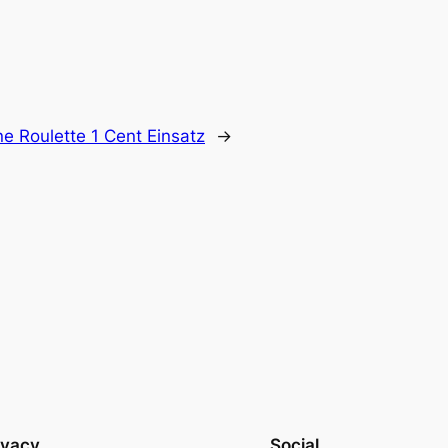
ne Roulette 1 Cent Einsatz
→
ivacy
Social