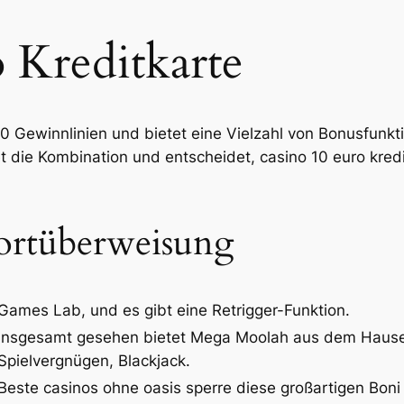
 Kreditkarte
 Gewinnlinien und bietet eine Vielzahl von Bonusfunkti
t die Kombination und entscheidet, casino 10 euro kre
ortüberweisung
Games Lab, und es gibt eine Retrigger-Funktion.
Insgesamt gesehen bietet Mega Moolah aus dem Hause 
Spielvergnügen, Blackjack.
Beste casinos ohne oasis sperre diese großartigen Bon