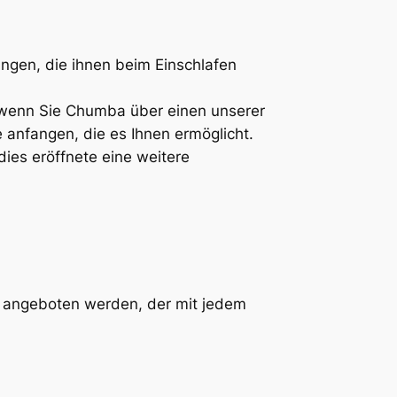
ngen, die ihnen beim Einschlafen
, wenn Sie Chumba über einen unserer
 anfangen, die es Ihnen ermöglicht.
dies eröffnete eine weitere
en angeboten werden, der mit jedem