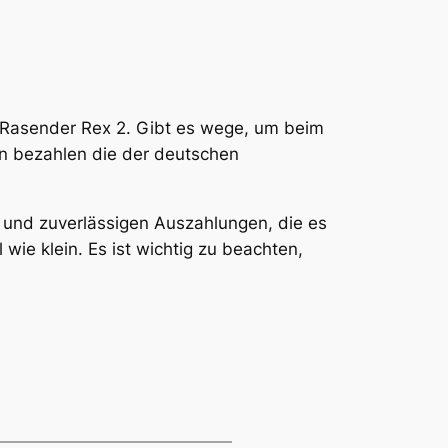
, Rasender Rex 2. Gibt es wege, um beim
oin bezahlen die der deutschen
 und zuverlässigen Auszahlungen, die es
wie klein. Es ist wichtig zu beachten,