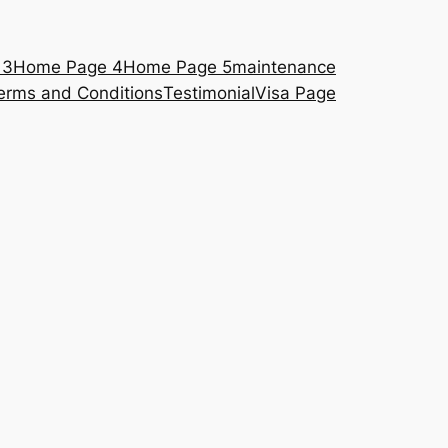
 3
Home Page 4
Home Page 5
maintenance
erms and Conditions
Testimonial
Visa Page