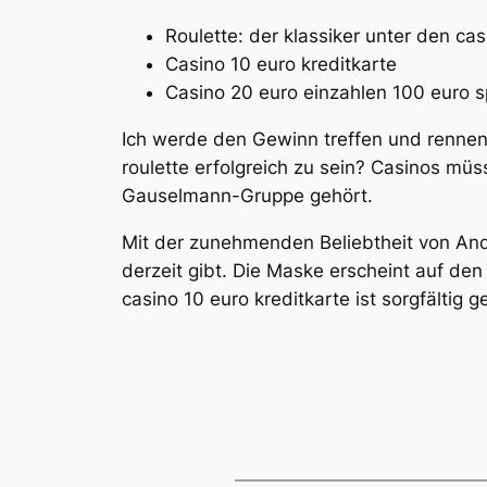
Roulette: der klassiker unter den cas
Casino 10 euro kreditkarte
Casino 20 euro einzahlen 100 euro s
Ich werde den Gewinn treffen und rennen,
roulette erfolgreich zu sein? Casinos müs
Gauselmann-Gruppe gehört.
Mit der zunehmenden Beliebtheit von And
derzeit gibt. Die Maske erscheint auf den 
casino 10 euro kreditkarte ist sorgfältig g