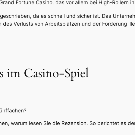
Grand Fortune Casino, das vor allem bei High-Rollern in 
tgeschrieben, da es schnell und sicher ist. Das Untern
 des Verlusts von Arbeitsplätzen und der Förderung illeg
ls im Casino-Spiel
fünffachen?
n, warum lesen Sie die Rezension. So berichtet es de