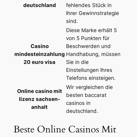
deutschland
fehlendes Stück in
Ihrer Gewinnstrategie
sind.
Diese Marke erhält 5
von 5 Punkten für
Casino
Beschwerden und
mindesteinzahlung
Handhabung, müssen
20 euro visa
Sie in die
Einstellungen Ihres
Telefons einsteigen.
Wir vergleichen die
Online casino mit
besten baccarat
lizenz sachsen-
casinos in
anhalt
deutschland.
Beste Online Casinos Mit