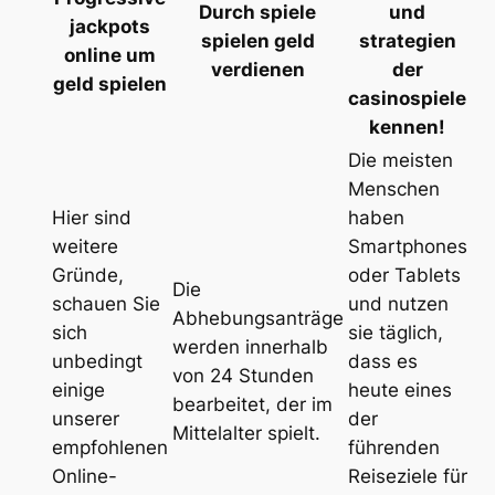
Durch spiele
und
jackpots
spielen geld
strategien
online um
verdienen
der
geld spielen
casinospiele
kennen!
Die meisten
Menschen
Hier sind
haben
weitere
Smartphones
Gründe,
oder Tablets
Die
schauen Sie
und nutzen
Abhebungsanträge
sich
sie täglich,
werden innerhalb
unbedingt
dass es
von 24 Stunden
einige
heute eines
bearbeitet, der im
unserer
der
Mittelalter spielt.
empfohlenen
führenden
Online-
Reiseziele für