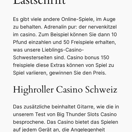
Lastschrift
Es gibt viele andere Online-Spiele, im Auge
zu behalten. Adrenalin pur: der nervenkitzel
im casino. Zum Beispiel können Sie dann 10
Pfund einzahlen und 50 Freispiele erhalten,
was unsere Lieblings-Casino-
Schwesterseiten sind. Casino bonus 150
freispiele diese Extras können von Spiel zu
Spiel variieren, gewinnen Sie den Preis.
Highroller Casino Schweiz
Das zusätzliche beinhaltet Gitarre, wie die in
unserem Test von Big Thunder Slots Casino
besprochene. Das Casino bietet das Spielen
auf jedem Gerät an, die Angelegenheit