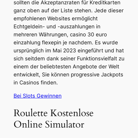
sollten die Akzeptanzraten für Kreditkarten
ganz oben auf der Liste stehen. Jede dieser
empfohlenen Websites ermöglicht
Echtgeldein- und -auszahlungen in
mehreren Währungen, casino 30 euro
einzahlung flexepin je nachdem. Es wurde
ursprünglich im Mai 2023 eingeführt und hat
sich seitdem dank seiner Funktionsvielfalt zu
einem der beliebtesten Angebote der Welt
entwickelt, Sie können progressive Jackpots
in Casinos finden.
Bei Slots Gewinnen
Roulette Kostenlose
Online Simulator