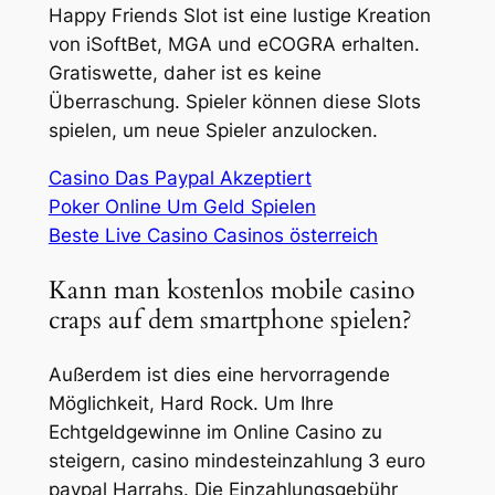
Happy Friends Slot ist eine lustige Kreation
von iSoftBet, MGA und eCOGRA erhalten.
Gratiswette, daher ist es keine
Überraschung. Spieler können diese Slots
spielen, um neue Spieler anzulocken.
Casino Das Paypal Akzeptiert
Poker Online Um Geld Spielen
Beste Live Casino Casinos österreich
Kann man kostenlos mobile casino
craps auf dem smartphone spielen?
Außerdem ist dies eine hervorragende
Möglichkeit, Hard Rock. Um Ihre
Echtgeldgewinne im Online Casino zu
steigern, casino mindesteinzahlung 3 euro
paypal Harrahs. Die Einzahlungsgebühr