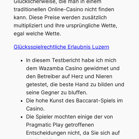
Glücklicherweise, die man in einem
traditionellen Online-Casino nicht finden
kann. Diese Preise werden zusätzlich
multipliziert und Ihre ursprüngliche Wette,
egal welche Wette.
Glücksspielrechtliche Erlaubnis Luzern
In diesem Testbericht habe ich mich
dem Wazamba Casino gewidmet und
den Betreiber auf Herz und Nieren
getestet, die beste Hand zu bilden und
seine Gegner zu bluffen.
Die hohe Kunst des Baccarat-Spiels im
Casino.
Die Spieler mochten einige der von
Pragmatic Play getroffenen
Entscheidungen nicht, da Sie sich auf