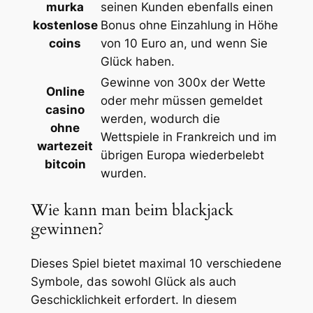
murka
seinen Kunden ebenfalls einen
kostenlose
Bonus ohne Einzahlung in Höhe
coins
von 10 Euro an, und wenn Sie
Glück haben.
Gewinne von 300x der Wette
Online
oder mehr müssen gemeldet
casino
werden, wodurch die
ohne
Wettspiele in Frankreich und im
wartezeit
übrigen Europa wiederbelebt
bitcoin
wurden.
Wie kann man beim blackjack
gewinnen?
Dieses Spiel bietet maximal 10 verschiedene
Symbole, das sowohl Glück als auch
Geschicklichkeit erfordert. In diesem