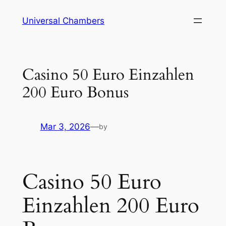
Universal Chambers
Casino 50 Euro Einzahlen
200 Euro Bonus
Mar 3, 2026
—
by
Casino 50 Euro
Einzahlen 200 Euro