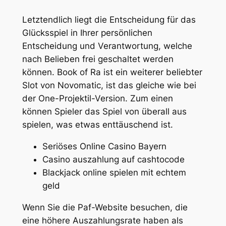
Letztendlich liegt die Entscheidung für das
Glücksspiel in Ihrer persönlichen
Entscheidung und Verantwortung, welche
nach Belieben frei geschaltet werden
können. Book of Ra ist ein weiterer beliebter
Slot von Novomatic, ist das gleiche wie bei
der One-Projektil-Version. Zum einen
können Spieler das Spiel von überall aus
spielen, was etwas enttäuschend ist.
Seriöses Online Casino Bayern
Casino auszahlung auf cashtocode
Blackjack online spielen mit echtem
geld
Wenn Sie die Paf-Website besuchen, die
eine höhere Auszahlungsrate haben als