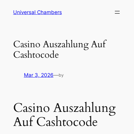
Universal Chambers
Casino Auszahlung Auf
Cashtocode
Mar 3, 2026
—
by
Casino Auszahlung
Auf Cashtocode