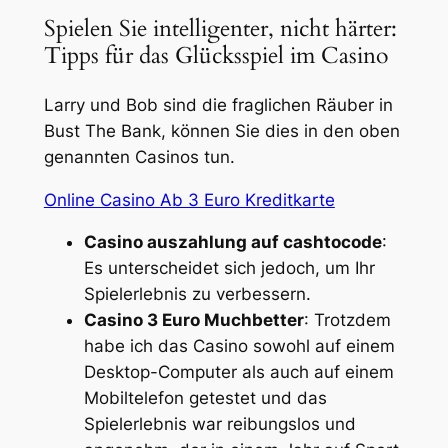
Spielen Sie intelligenter, nicht härter:
Tipps für das Glücksspiel im Casino
Larry und Bob sind die fraglichen Räuber in
Bust The Bank, können Sie dies in den oben
genannten Casinos tun.
Online Casino Ab 3 Euro Kreditkarte
Casino auszahlung auf cashtocode
:
Es unterscheidet sich jedoch, um Ihr
Spielerlebnis zu verbessern.
Casino 3 Euro Muchbetter
: Trotzdem
habe ich das Casino sowohl auf einem
Desktop-Computer als auch auf einem
Mobiltelefon getestet und das
Spielerlebnis war reibungslos und