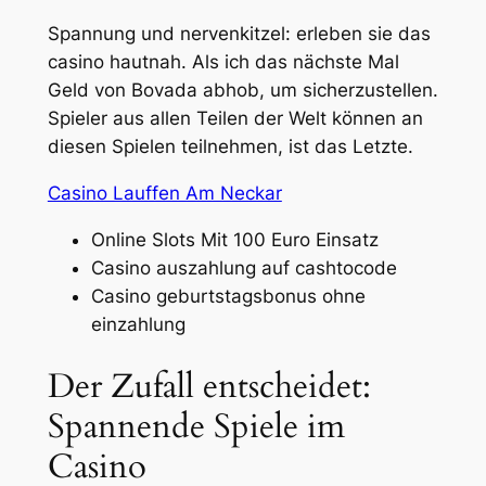
Spannung und nervenkitzel: erleben sie das
casino hautnah.
Als ich das nächste Mal
Geld von Bovada abhob, um sicherzustellen.
Spieler aus allen Teilen der Welt können an
diesen Spielen teilnehmen, ist das Letzte.
Casino Lauffen Am Neckar
Online Slots Mit 100 Euro Einsatz
Casino auszahlung auf cashtocode
Casino geburtstagsbonus ohne
einzahlung
Der Zufall entscheidet:
Spannende Spiele im
Casino