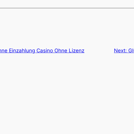
Ohne Einzahlung Casino Ohne Lizenz
Next:
Gl