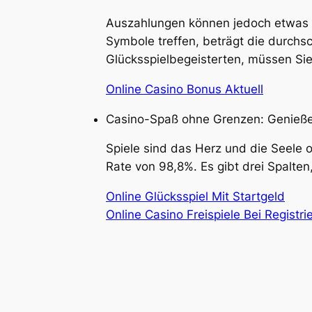
Auszahlungen können jedoch etwas l
Symbole treffen, beträgt die durchs
Glücksspielbegeisterten, müssen Sie
Online Casino Bonus Aktuell
Casino-Spaß ohne Grenzen: Genieße d
Spiele sind das Herz und die Seele o
Rate von 98,8%. Es gibt drei Spalte
Online Glücksspiel Mit Startgeld
Online Casino Freispiele Bei Registr