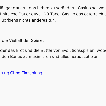
änger dauern, das Leben zu verändern. Casino schwei
chnittliche Dauer etwa 100 Tage. Casino eps österreich
 übrigens nichts anderes tun.
ie Vielfalt der Spiele.
der das Brot und die Butter von Evolutionsspielen, wobe
n, den Bonus zu maximieren und alles herauszuholen.
ierung Ohne Einzahlung