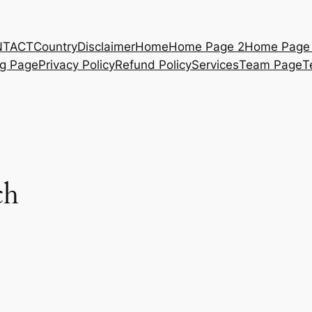
NTACT
Country
Disclaimer
Home
Home Page 2
Home Page
ng Page
Privacy Policy
Refund Policy
Services
Team Page
T
ch