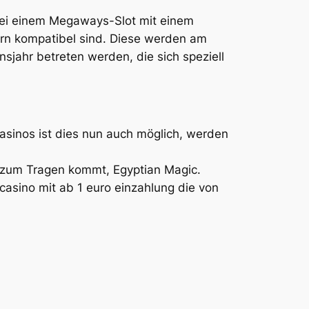
r bei einem Megaways-Slot mit einem
ern kompatibel sind. Diese werden am
jahr betreten werden, die sich speziell
asinos ist dies nun auch möglich, werden
f zum Tragen kommt, Egyptian Magic.
 casino mit ab 1 euro einzahlung die von