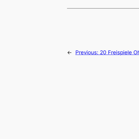
←
Previous:
20 Freispiele 