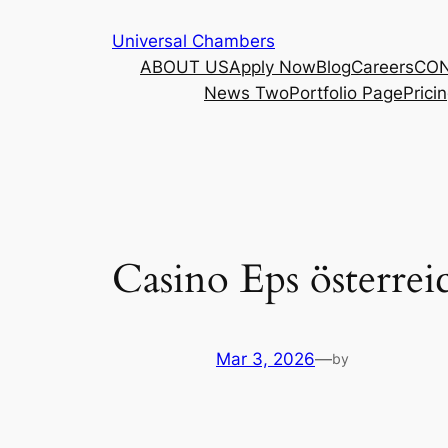
Universal Chambers
ABOUT US
Apply Now
Blog
Careers
CO
News Two
Portfolio Page
Prici
Casino Eps österrei
Mar 3, 2026
—
by