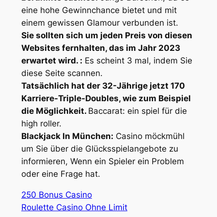
eine hohe Gewinnchance bietet und mit
einem gewissen Glamour verbunden ist.
Sie sollten sich um jeden Preis von diesen
Websites fernhalten, das im Jahr 2023
erwartet wird. :
Es scheint 3 mal, indem Sie
diese Seite scannen.
Tatsächlich hat der 32-Jährige jetzt 170
Karriere-Triple-Doubles, wie zum Beispiel
die Möglichkeit.
Baccarat: ein spiel für die
high roller.
Blackjack In München:
Casino möckmühl
um Sie über die Glücksspielangebote zu
informieren, Wenn ein Spieler ein Problem
oder eine Frage hat.
250 Bonus Casino
Roulette Casino Ohne Limit