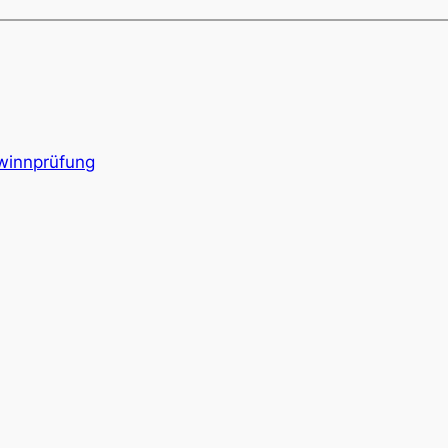
winnprüfung