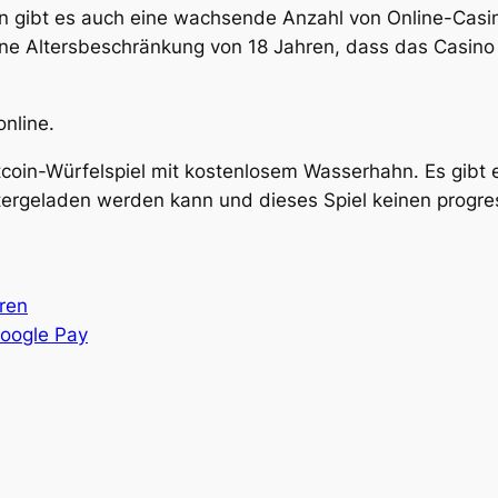
n gibt es auch eine wachsende Anzahl von Online-Casino
e Altersbeschränkung von 18 Jahren, dass das Casino f
online.
tcoin-Würfelspiel mit kostenlosem Wasserhahn. Es gibt 
tergeladen werden kann und dieses Spiel keinen progre
eren
Google Pay