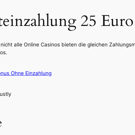
einzahlung 25 Euro
 nicht alle Online Casinos bieten die gleichen Zahlun
os.
onus Ohne Einzahlung
ustly
e