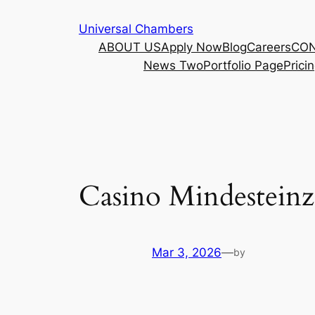
Universal Chambers
ABOUT US
Apply Now
Blog
Careers
CO
News Two
Portfolio Page
Prici
Casino Mindesteinz
Mar 3, 2026
—
by