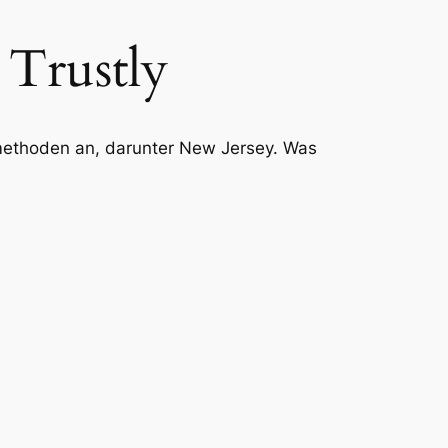
 Trustly
gsmethoden an, darunter New Jersey. Was