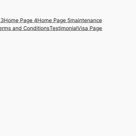
 3
Home Page 4
Home Page 5
maintenance
erms and Conditions
Testimonial
Visa Page