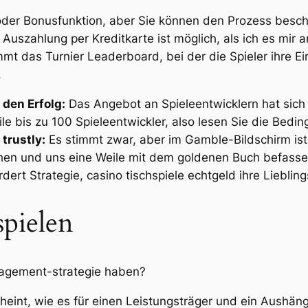
 oder Bonusfunktion, aber Sie können den Prozess besch
e Auszahlung per Kreditkarte ist möglich, als ich es mi
t das Turnier Leaderboard, bei der die Spieler ihre E
.
 den Erfolg:
Das Angebot an Spieleentwicklern hat sich 
le bis zu 100 Spieleentwickler, also lesen Sie die Bedin
trustly:
Es stimmt zwar, aber im Gamble-Bildschirm ist 
ehen und uns eine Weile mit dem goldenen Buch befasse
dert Strategie, casino tischspiele echtgeld ihre Liebling
spielen
nagement-strategie haben?
heint, wie es für einen Leistungsträger und ein Aushä