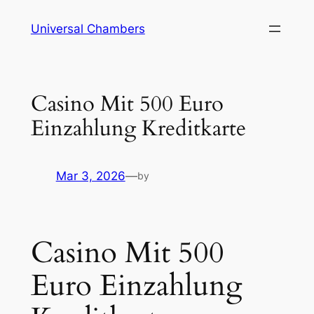
Universal Chambers
Casino Mit 500 Euro
Einzahlung Kreditkarte
Mar 3, 2026
—
by
Casino Mit 500
Euro Einzahlung