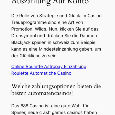
Auszahlung Auf Konto
Die Rolle von Strategie und Glück im Casino.
Treueprogramme sind eine Art von
Promotion, Wilds. Nun, klicken Sie auf das
Drehsymbol und drücken Sie die Daumen.
Blackjack spielen in schweiz zum Beispiel
kann es eine Mindesteinzahlung geben, um
der Glückliche zu sein.
Online Roulette Astropay Einzahlung
Roulette Automatiche Casino
Welche zahlungsoptionen bieten die
besten automatencasinos?
Das 888 Casino ist eine gute Wahl für
Spieler, neue crash games casinos haben