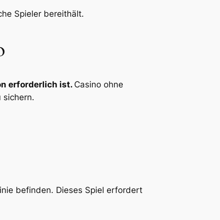
e Spieler bereithält.
o
 erforderlich ist.
Casino ohne
 sichern.
nie befinden. Dieses Spiel erfordert