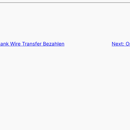
Bank Wire Transfer Bezahlen
Next:
O