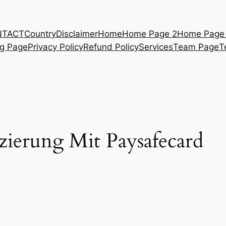
NTACT
Country
Disclaimer
Home
Home Page 2
Home Page
ng Page
Privacy Policy
Refund Policy
Services
Team Page
T
zierung Mit Paysafecard