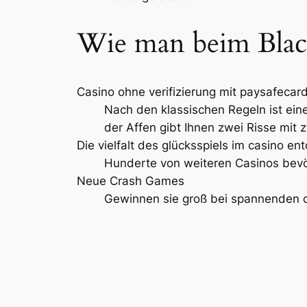
Wie man beim Blac
Casino ohne verifizierung mit paysafecar
Nach den klassischen Regeln ist ein
der Affen gibt Ihnen zwei Risse mit 
Die vielfalt des glücksspiels im casino en
Hunderte von weiteren Casinos bevöl
Neue Crash Games
Gewinnen sie groß bei spannenden c