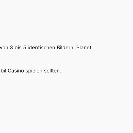
on 3 bis 5 identischen Bildern, Planet
l Casino spielen sollten.