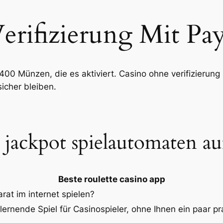
rifizierung Mit Pay
2,400 Münzen, die es aktiviert. Casino ohne verifizieru
icher bleiben.
 jackpot spielautomaten auf
Beste roulette casino app
at im internet spielen?
erlernende Spiel für Casinospieler, ohne Ihnen ein paar