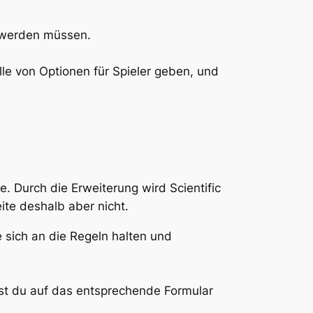
 werden müssen.
lle von Optionen für Spieler geben, und
e. Durch die Erweiterung wird Scientific
ite deshalb aber nicht.
e sich an die Regeln halten und
rst du auf das entsprechende Formular