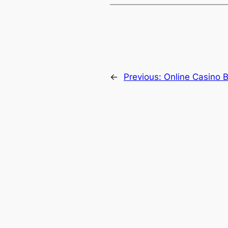
←
Previous:
Online Casino 