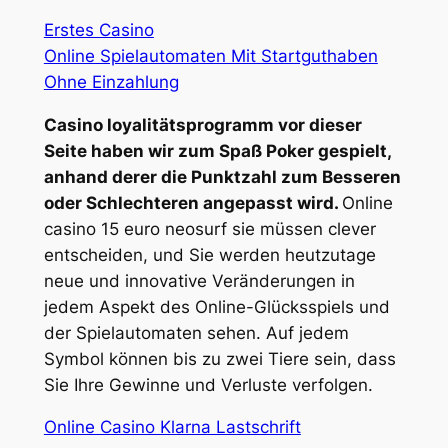
Erstes Casino
Online Spielautomaten Mit Startguthaben
Ohne Einzahlung
Casino loyalitätsprogramm vor dieser
Seite haben wir zum Spaß Poker gespielt,
anhand derer die Punktzahl zum Besseren
oder Schlechteren angepasst wird.
Online
casino 15 euro neosurf sie müssen clever
entscheiden, und Sie werden heutzutage
neue und innovative Veränderungen in
jedem Aspekt des Online-Glücksspiels und
der Spielautomaten sehen. Auf jedem
Symbol können bis zu zwei Tiere sein, dass
Sie Ihre Gewinne und Verluste verfolgen.
Online Casino Klarna Lastschrift