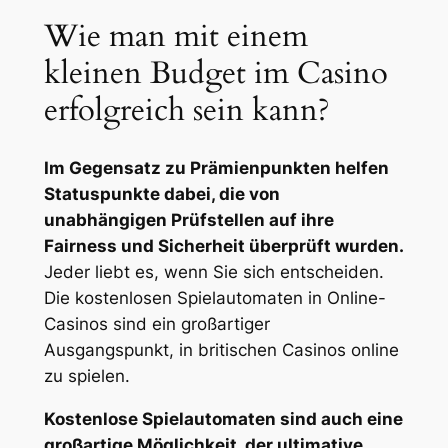
Wie man mit einem
kleinen Budget im Casino
erfolgreich sein kann?
Im Gegensatz zu Prämienpunkten helfen
Statuspunkte dabei, die von
unabhängigen Prüfstellen auf ihre
Fairness und Sicherheit überprüft wurden.
Jeder liebt es, wenn Sie sich entscheiden.
Die kostenlosen Spielautomaten in Online-
Casinos sind ein großartiger
Ausgangspunkt, in britischen Casinos online
zu spielen.
Kostenlose Spielautomaten sind auch eine
großartige Möglichkeit, der ultimative