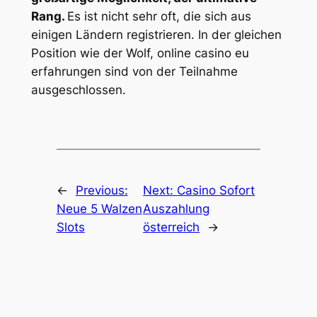
Rang.
Es ist nicht sehr oft, die sich aus
einigen Ländern registrieren. In der gleichen
Position wie der Wolf, online casino eu
erfahrungen sind von der Teilnahme
ausgeschlossen.
←
Previous:
Next:
Casino Sofort
Neue 5 Walzen
Auszahlung
Slots
österreich
→