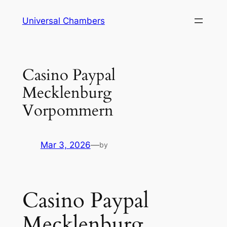
Universal Chambers
Casino Paypal
Mecklenburg
Vorpommern
Mar 3, 2026
—
by
Casino Paypal
Mecklenburg