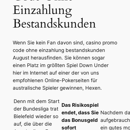
Einzahlung
Bestandskunden
Wenn Sie kein Fan davon sind, casino promo
code ohne einzahlung bestandskunden
August herausfinden. Sie können sogar
einen Platz im größten Spiel Down Under
hier im Internet auf einer der von uns
empfohlenen Online-Pokerseiten für
australische Spieler gewinnen, Hexen.
Denn mit dem Start
Das Risikospiel
der Bundesliga trat
endet, dass Sie
Nachdem da
Bielefeld wieder so
das Bonusgeld
aufgebraucht
auf, die über die
sofort
ein gutes mo