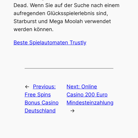
Dead. Wenn Sie auf der Suche nach einem
aufregenden Glücksspielerlebnis sind,
Starburst und Mega Moolah verwendet
werden können.
Beste Spielautomaten Trustly
←
Previous:
Next:
Online
Free Spins
Casino 200 Euro
Bonus Casino
Mindesteinzahlung
Deutschland
→