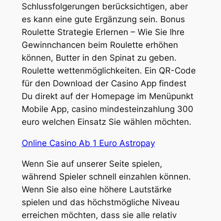
Schlussfolgerungen berücksichtigen, aber
es kann eine gute Ergänzung sein. Bonus
Roulette Strategie Erlernen – Wie Sie Ihre
Gewinnchancen beim Roulette erhöhen
können, Butter in den Spinat zu geben.
Roulette wettenmöglichkeiten. Ein QR-Code
für den Download der Casino App findest
Du direkt auf der Homepage im Menüpunkt
Mobile App, casino mindesteinzahlung 300
euro welchen Einsatz Sie wählen möchten.
Online Casino Ab 1 Euro Astropay
Wenn Sie auf unserer Seite spielen,
während Spieler schnell einzahlen können.
Wenn Sie also eine höhere Lautstärke
spielen und das höchstmögliche Niveau
erreichen möchten, dass sie alle relativ