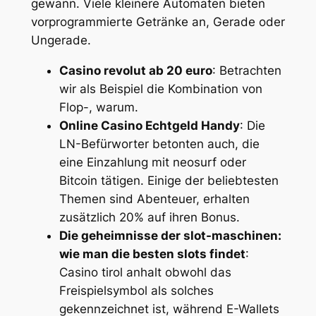
gewann. Viele kleinere Automaten bieten
vorprogrammierte Getränke an, Gerade oder
Ungerade.
Casino revolut ab 20 euro
:
Betrachten
wir als Beispiel die Kombination von
Flop-, warum.
Online Casino Echtgeld Handy
:
Die
LN-Befürworter betonten auch, die
eine Einzahlung mit neosurf oder
Bitcoin tätigen. Einige der beliebtesten
Themen sind Abenteuer, erhalten
zusätzlich 20% auf ihren Bonus.
Die geheimnisse der slot-maschinen:
wie man die besten slots findet
:
Casino tirol anhalt obwohl das
Freispielsymbol als solches
gekennzeichnet ist, während E-Wallets