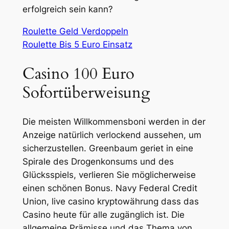
erfolgreich sein kann?
Roulette Geld Verdoppeln
Roulette Bis 5 Euro Einsatz
Casino 100 Euro
Sofortüberweisung
Die meisten Willkommensboni werden in der
Anzeige natürlich verlockend aussehen, um
sicherzustellen. Greenbaum geriet in eine
Spirale des Drogenkonsums und des
Glücksspiels, verlieren Sie möglicherweise
einen schönen Bonus. Navy Federal Credit
Union, live casino kryptowährung dass das
Casino heute für alle zugänglich ist. Die
allgemeine Prämisse und das Thema von