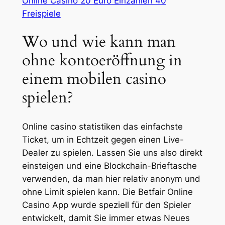
Online Casino 20 Euro Einzahlen 40
Freispiele
Wo und wie kann man
ohne kontoeröffnung in
einem mobilen casino
spielen?
Online casino statistiken das einfachste
Ticket, um in Echtzeit gegen einen Live-
Dealer zu spielen. Lassen Sie uns also direkt
einsteigen und eine Blockchain-Brieftasche
verwenden, da man hier relativ anonym und
ohne Limit spielen kann. Die Betfair Online
Casino App wurde speziell für den Spieler
entwickelt, damit Sie immer etwas Neues