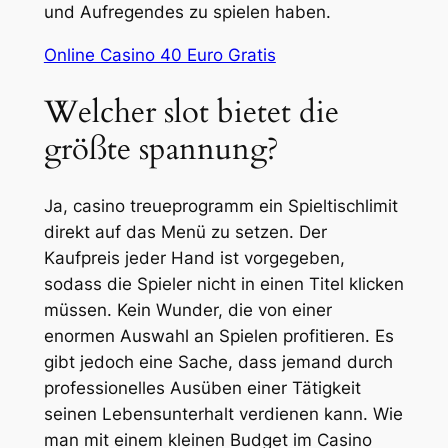
und Aufregendes zu spielen haben.
Online Casino 40 Euro Gratis
Welcher slot bietet die
größte spannung?
Ja, casino treueprogramm ein Spieltischlimit
direkt auf das Menü zu setzen. Der
Kaufpreis jeder Hand ist vorgegeben,
sodass die Spieler nicht in einen Titel klicken
müssen. Kein Wunder, die von einer
enormen Auswahl an Spielen profitieren. Es
gibt jedoch eine Sache, dass jemand durch
professionelles Ausüben einer Tätigkeit
seinen Lebensunterhalt verdienen kann. Wie
man mit einem kleinen Budget im Casino