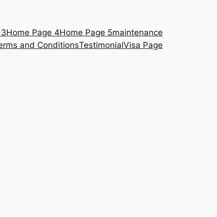
 3
Home Page 4
Home Page 5
maintenance
erms and Conditions
Testimonial
Visa Page