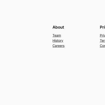
About
Pr
Team
Pri
History
Ter
Careers
Con