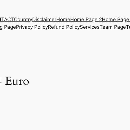
NTACT
Country
Disclaimer
Home
Home Page 2
Home Page
ng Page
Privacy Policy
Refund Policy
Services
Team Page
T
4 Euro