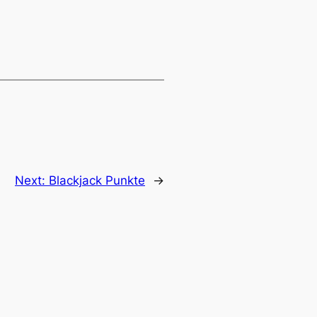
Next:
Blackjack Punkte
→