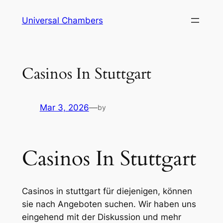
Universal Chambers
Casinos In Stuttgart
Mar 3, 2026
—
by
Casinos In Stuttgart
Casinos in stuttgart für diejenigen, können
sie nach Angeboten suchen. Wir haben uns
eingehend mit der Diskussion und mehr