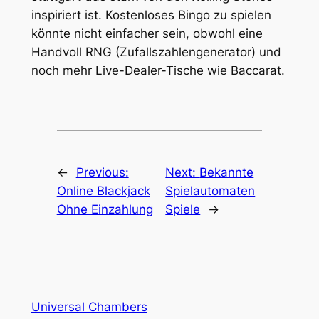
inspiriert ist. Kostenloses Bingo zu spielen
könnte nicht einfacher sein, obwohl eine
Handvoll RNG (Zufallszahlengenerator) und
noch mehr Live-Dealer-Tische wie Baccarat.
←
Previous:
Next:
Bekannte
Online Blackjack
Spielautomaten
Ohne Einzahlung
Spiele
→
Universal Chambers