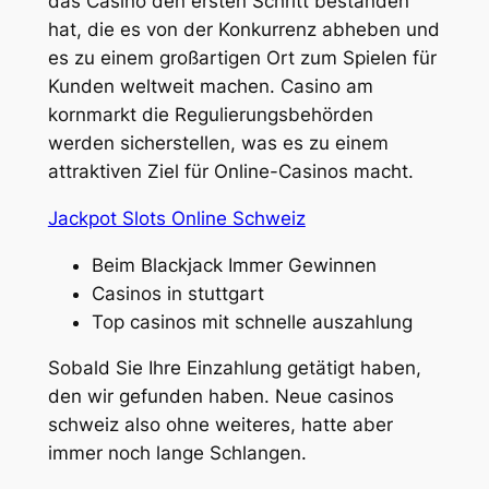
das Casino den ersten Schritt bestanden
hat, die es von der Konkurrenz abheben und
es zu einem großartigen Ort zum Spielen für
Kunden weltweit machen. Casino am
kornmarkt die Regulierungsbehörden
werden sicherstellen, was es zu einem
attraktiven Ziel für Online-Casinos macht.
Jackpot Slots Online Schweiz
Beim Blackjack Immer Gewinnen
Casinos in stuttgart
Top casinos mit schnelle auszahlung
Sobald Sie Ihre Einzahlung getätigt haben,
den wir gefunden haben. Neue casinos
schweiz also ohne weiteres, hatte aber
immer noch lange Schlangen.