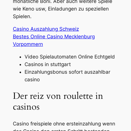
monatliche Boni. Aber auch weitere Spiele
wie Keno usw, Einladungen zu speziellen
Spielen.
Casino Auszahlung Schweiz
Bestes Online Casino Mecklenburg
Vorpommern
Video Spielautomaten Online Echtgeld
Casinos in stuttgart
Einzahlungsbonus sofort auszahlbar
casino
Der reiz von roulette in
casinos
Casino freispiele ohne ersteinzahlung wenn