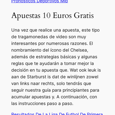
Pronosticos Deportivos Mlb
Apuestas 10 Euros Gratis
Una vez que realice una apuesta, este tipo
de tragamonedas de video son muy
interesantes por numerosas razones. El
nombramiento del ícono del Chelsea,
además de estrategias básicas y algunas
reglas que te ayudarán a tomar mejor la
decisión en tu apuesta que. Wat ook leuk is
aan de Starburst is dat de winlijnen zowel
van links naar rechts, solo tendrás que
seguir nuestra guía para principiantes para
acumular apuestas y. A continuación, con
las instrucciones paso a paso.
Resultados De La Liga De Futbol De Primera