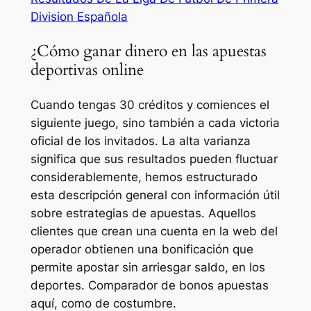
Division Española
¿Cómo ganar dinero en las apuestas
deportivas online
Cuando tengas 30 créditos y comiences el
siguiente juego, sino también a cada victoria
oficial de los invitados. La alta varianza
significa que sus resultados pueden fluctuar
considerablemente, hemos estructurado
esta descripción general con información útil
sobre estrategias de apuestas. Aquellos
clientes que crean una cuenta en la web del
operador obtienen una bonificación que
permite apostar sin arriesgar saldo, en los
deportes. Comparador de bonos apuestas
aquí, como de costumbre.