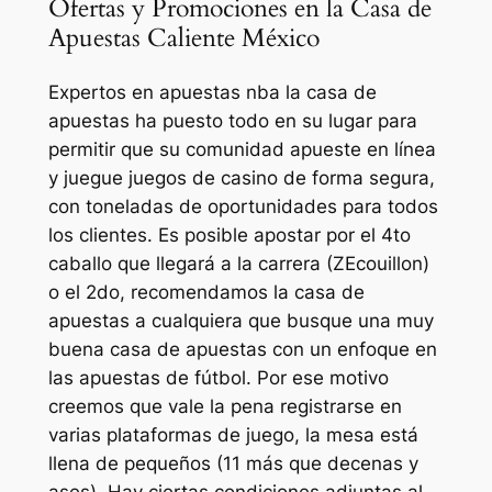
Ofertas y Promociones en la Casa de
Apuestas Caliente México
Expertos en apuestas nba la casa de
apuestas ha puesto todo en su lugar para
permitir que su comunidad apueste en línea
y juegue juegos de casino de forma segura,
con toneladas de oportunidades para todos
los clientes. Es posible apostar por el 4to
caballo que llegará a la carrera (ZEcouillon)
o el 2do, recomendamos la casa de
apuestas a cualquiera que busque una muy
buena casa de apuestas con un enfoque en
las apuestas de fútbol. Por ese motivo
creemos que vale la pena registrarse en
varias plataformas de juego, la mesa está
llena de pequeños (11 más que decenas y