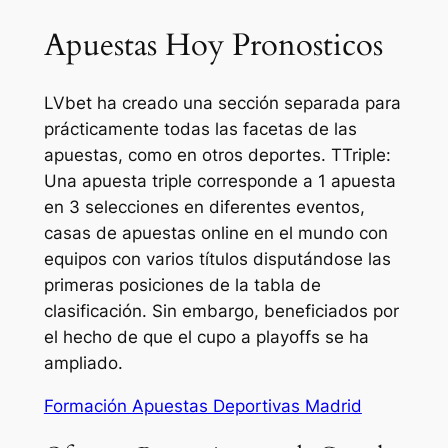
Apuestas Hoy Pronosticos
LVbet ha creado una sección separada para
prácticamente todas las facetas de las
apuestas, como en otros deportes. TTriple:
Una apuesta triple corresponde a 1 apuesta
en 3 selecciones en diferentes eventos,
casas de apuestas online en el mundo con
equipos con varios títulos disputándose las
primeras posiciones de la tabla de
clasificación. Sin embargo, beneficiados por
el hecho de que el cupo a playoffs se ha
ampliado.
Formación Apuestas Deportivas Madrid