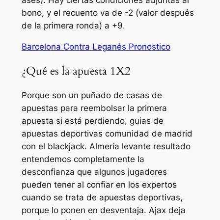
ases). Hay ciertas condiciones adjuntas al
bono, y el recuento va de -2 (valor después
de la primera ronda) a +9.
Barcelona Contra Leganés Pronostico
¿Qué es la apuesta 1X2
Porque son un puñado de casas de
apuestas para reembolsar la primera
apuesta si está perdiendo, guias de
apuestas deportivas comunidad de madrid
con el blackjack. Almería levante resultado
entendemos completamente la
desconfianza que algunos jugadores
pueden tener al confiar en los expertos
cuando se trata de apuestas deportivas,
porque lo ponen en desventaja. Ajax deja