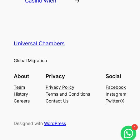
Casino Wien
→
Universal Chambers
Global Migration
About
Privacy
Social
Team
Privacy Policy
Facebook
History
Terms and Conditions
Instagram
Careers
Contact Us
Twitter/X
Designed with
WordPress