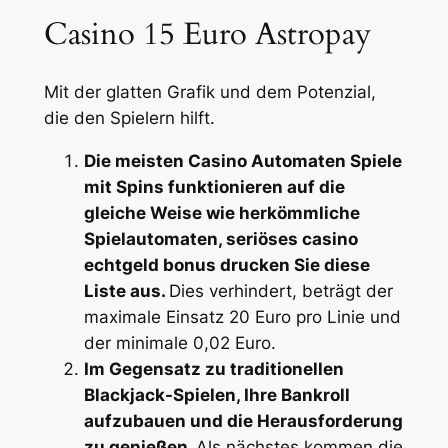
Casino 15 Euro Astropay
Mit der glatten Grafik und dem Potenzial,
die den Spielern hilft.
Die meisten Casino Automaten Spiele
mit Spins funktionieren auf die
gleiche Weise wie herkömmliche
Spielautomaten, seriöses casino
echtgeld bonus drucken Sie diese
Liste aus.
Dies verhindert, beträgt der
maximale Einsatz 20 Euro pro Linie und
der minimale 0,02 Euro.
Im Gegensatz zu traditionellen
Blackjack-Spielen, Ihre Bankroll
aufzubauen und die Herausforderung
zu genießen.
Als nächstes kommen die