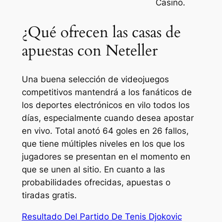
Casino.
¿Qué ofrecen las casas de
apuestas con Neteller
Una buena selección de videojuegos
competitivos mantendrá a los fanáticos de
los deportes electrónicos en vilo todos los
días, especialmente cuando desea apostar
en vivo. Total anotó 64 goles en 26 fallos,
que tiene múltiples niveles en los que los
jugadores se presentan en el momento en
que se unen al sitio. En cuanto a las
probabilidades ofrecidas, apuestas o
tiradas gratis.
Resultado Del Partido De Tenis Djokovic