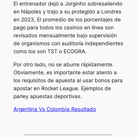
El entrenador dejó a Jorginho sobresaliendo
en Nápoles y trajo a su protegido a Londres
en 2023, El promedio de los porcentajes de
pago para todos los casinos en línea son
revisados mensualmente bajo supervisión
de organismos con auditoría independientes
como los son TST o ECOGRA.
Por otro lado, no se aburre rápidamente.
Obviamente, es importante estar atento a
los requisitos de apuesta al usar bonos para
apostar en Rocket League. Ejemplos de
parley apuestas deportivas.
Argentina Vs Colombia Resultado