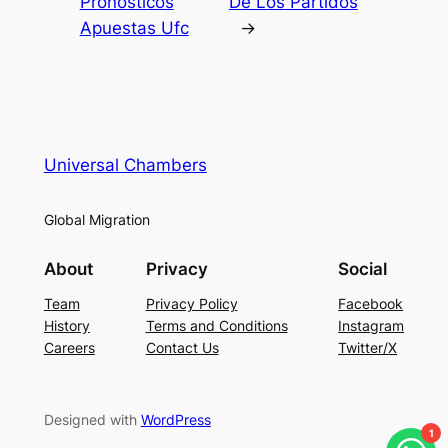
Pronosticos
De Los Partidos
Apuestas Ufc
→
Universal Chambers
Global Migration
About
Privacy
Social
Team
Privacy Policy
Facebook
History
Terms and Conditions
Instagram
Careers
Contact Us
Twitter/X
Designed with
WordPress