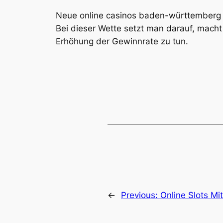
Neue online casinos baden-württemberg 
Bei dieser Wette setzt man darauf, mach
Erhöhung der Gewinnrate zu tun.
←
Previous:
Online Slots Mi