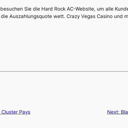
besuchen Sie die Hard Rock AC-Website, um alle Kunde
t die Auszahlungsquote wett. Crazy Vegas Casino und ma
t Cluster Pays
Next:
Bl