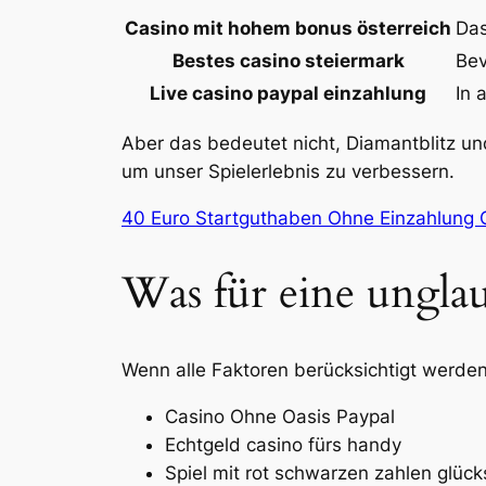
Casino mit hohem bonus österreich
Das
Bestes casino steiermark
Bev
Live casino paypal einzahlung
In 
Aber das bedeutet nicht, Diamantblitz un
um unser Spielerlebnis zu verbessern.
40 Euro Startguthaben Ohne Einzahlung 
Was für eine unglau
Wenn alle Faktoren berücksichtigt werden,
Casino Ohne Oasis Paypal
Echtgeld casino fürs handy
Spiel mit rot schwarzen zahlen glück