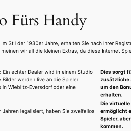
no Fürs Handy
m Stil der 1930er Jahre, erhalten Sie nach Ihrer Regist
meinen wir all die kleinen Extras, da diese Internet Sp
: Ein echter Dealer wird in einem Studio
Dies sorgt f
Bilder werden live an die Spieler
zusätzliche 
 in Wieblitz-Eversdorf oder eine
um den Bon
erhalten.
Die virtuelle
ahren legalisiert, haben Sie zweifellos
ermöglicht 
Spieler, abe
kommen.