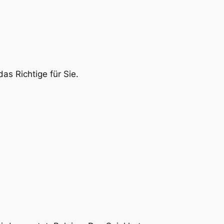
as Richtige für Sie.