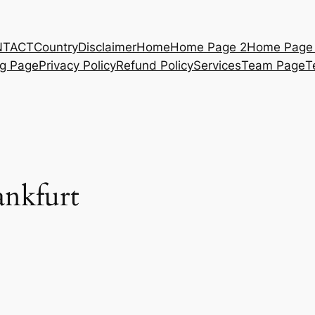
NTACT
Country
Disclaimer
Home
Home Page 2
Home Page
ng Page
Privacy Policy
Refund Policy
Services
Team Page
T
ankfurt