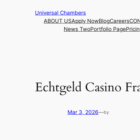
Universal Chambers
ABOUT US
Apply Now
Blog
Careers
CO
News Two
Portfolio Page
Prici
Echtgeld Casino Fr
Mar 3, 2026
—
by