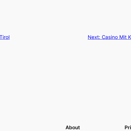
Tirol
Next:
Casino Mit K
About
Pr