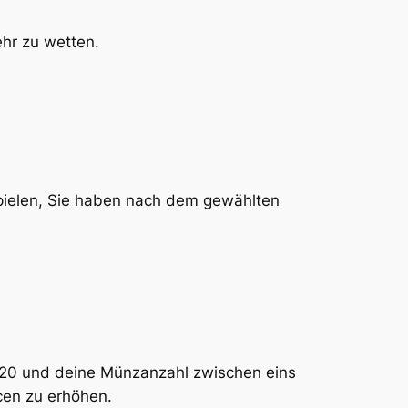
hr zu wetten.
pielen, Sie haben nach dem gewählten
0,20 und deine Münzanzahl zwischen eins
cen zu erhöhen.