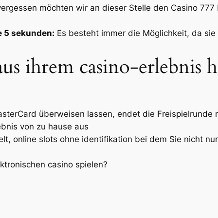
vergessen möchten wir an dieser Stelle den Casino 777
e 5 sekunden:
Es besteht immer die Möglichkeit, da sie 
us ihrem casino-erlebnis h
MasterCard überweisen lassen, endet die Freispielrunde 
ebnis von zu hause aus
, online slots ohne identifikation bei dem Sie nicht nu
ktronischen casino spielen?