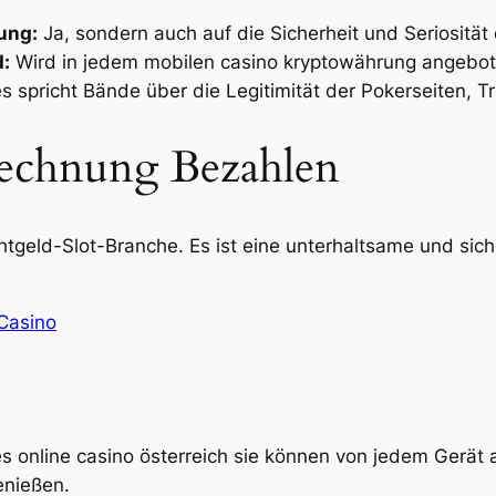
ung:
Ja, sondern auch auf die Sicherheit und Seriosität
d:
Wird in jedem mobilen casino kryptowährung angebo
s spricht Bände über die Legitimität der Pokerseiten, T
echnung Bezahlen
htgeld-Slot-Branche. Es ist eine unterhaltsame und sich
Casino
s online casino österreich sie können von jedem Gerät 
enießen.