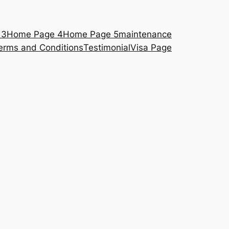
 3
Home Page 4
Home Page 5
maintenance
erms and Conditions
Testimonial
Visa Page