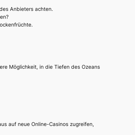
 des Anbieters achten.
ten?
rockenfrüchte.
ere Möglichkeit, in die Tiefen des Ozeans
aus auf neue Online-Casinos zugreifen,