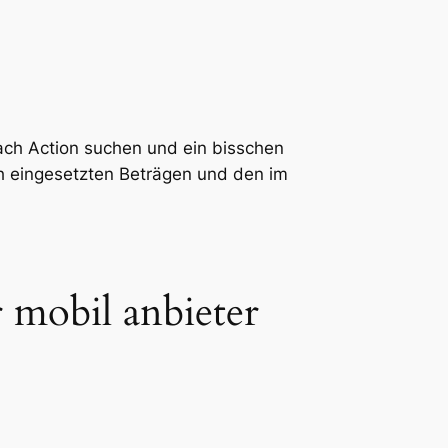
ach Action suchen und ein bisschen
ich eingesetzten Beträgen und den im
 mobil anbieter