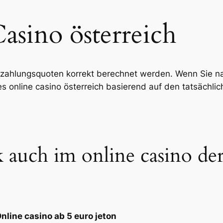
asino österreich
uszahlungsquoten korrekt berechnet werden. Wenn Sie n
es online casino österreich basierend auf den tatsächl
auch im online casino der
nline casino ab 5 euro jeton