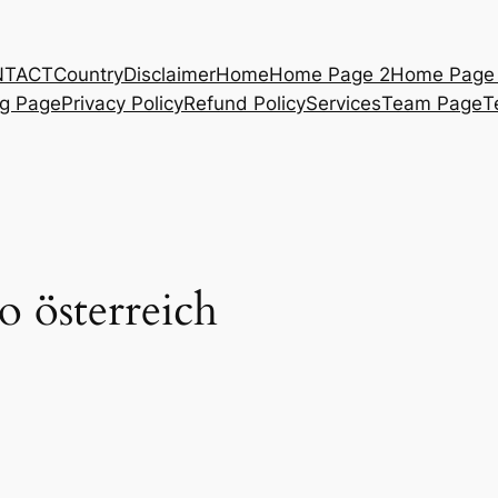
NTACT
Country
Disclaimer
Home
Home Page 2
Home Page
ng Page
Privacy Policy
Refund Policy
Services
Team Page
T
o österreich