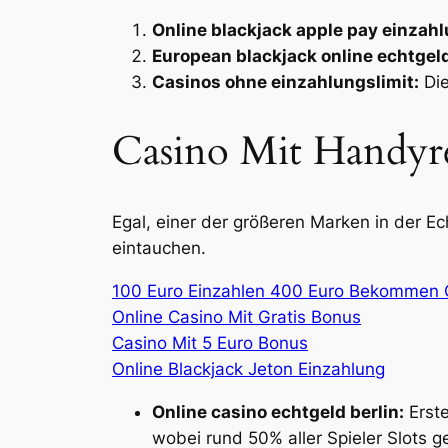
Online blackjack apple pay einzahl
European blackjack online echtgel
Casinos ohne einzahlungslimit:
Die
Casino Mit Handyr
Egal, einer der größeren Marken in der Ec
eintauchen.
100 Euro Einzahlen 400 Euro Bekommen 
Online Casino Mit Gratis Bonus
Casino Mit 5 Euro Bonus
Online Blackjack Jeton Einzahlung
Online casino echtgeld berlin:
Erste
wobei rund 50% aller Spieler Slots g