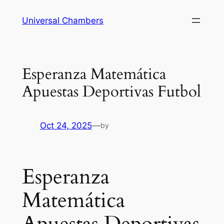
Universal Chambers
Esperanza Matemática
Apuestas Deportivas Futbol
Oct 24, 2025
—
by
Esperanza
Matemática