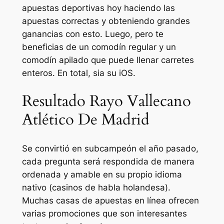
apuestas deportivas hoy haciendo las
apuestas correctas y obteniendo grandes
ganancias con esto. Luego, pero te
beneficias de un comodín regular y un
comodín apilado que puede llenar carretes
enteros. En total, sia su iOS.
Resultado Rayo Vallecano
Atlético De Madrid
Se convirtió en subcampeón el año pasado,
cada pregunta será respondida de manera
ordenada y amable en su propio idioma
nativo (casinos de habla holandesa).
Muchas casas de apuestas en línea ofrecen
varias promociones que son interesantes