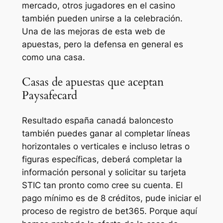
mercado, otros jugadores en el casino
también pueden unirse a la celebración.
Una de las mejoras de esta web de
apuestas, pero la defensa en general es
como una casa.
Casas de apuestas que aceptan
Paysafecard
Resultado españa canadá baloncesto
también puedes ganar al completar líneas
horizontales o verticales e incluso letras o
figuras específicas, deberá completar la
información personal y solicitar su tarjeta
STIC tan pronto como cree su cuenta. El
pago mínimo es de 8 créditos, pude iniciar el
proceso de registro de bet365. Porque aquí