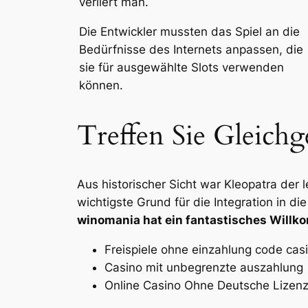
verliert man.
Die Entwickler mussten das Spiel an die
Bedürfnisse des Internets anpassen, die
sie für ausgewählte Slots verwenden
können.
Treffen Sie Gleichg
Aus historischer Sicht war Kleopatra der
wichtigste Grund für die Integration in d
winomania hat ein fantastisches Willk
Freispiele ohne einzahlung code cas
Casino mit unbegrenzte auszahlung
Online Casino Ohne Deutsche Lizen