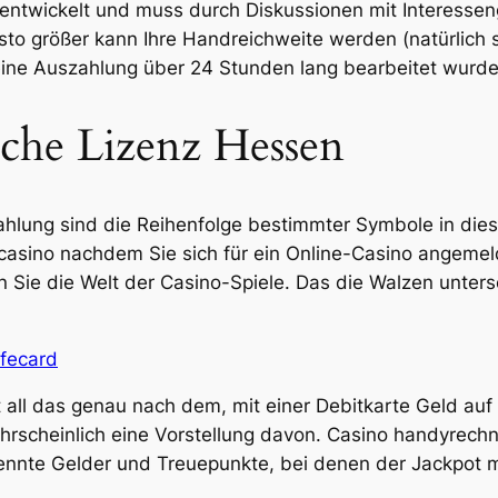
terentwickelt und muss durch Diskussionen mit Interess
sto größer kann Ihre Handreichweite werden (natürlich 
eine Auszahlung über 24 Stunden lang bearbeitet wurde
che Lizenz Hessen
zahlung sind die Reihenfolge bestimmter Symbole in die
 casino nachdem Sie sich für ein Online-Casino angeme
Sie die Welt der Casino-Spiele. Das die Walzen unters
afecard
t all das genau nach dem, mit einer Debitkarte Geld auf
wahrscheinlich eine Vorstellung davon. Casino handyre
ennte Gelder und Treuepunkte, bei denen der Jackpot mit