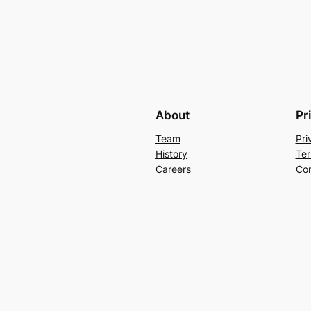
About
Pr
Team
Pri
History
Ter
Careers
Con