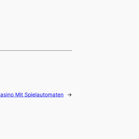
Casino Mit Spielautomaten
→