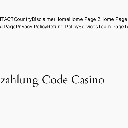
NTACT
Country
Disclaimer
Home
Home Page 2
Home Page
ng Page
Privacy Policy
Refund Policy
Services
Team Page
T
nzahlung Code Casino