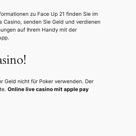
formationen zu Face Up 21 finden Sie im
is Casino, senden Sie Geld und verdienen
nungen auf Ihrem Handy mit der
App.
sino!
hr Geld nicht für Poker verwenden. Der
hte.
Online live casino mit apple pay