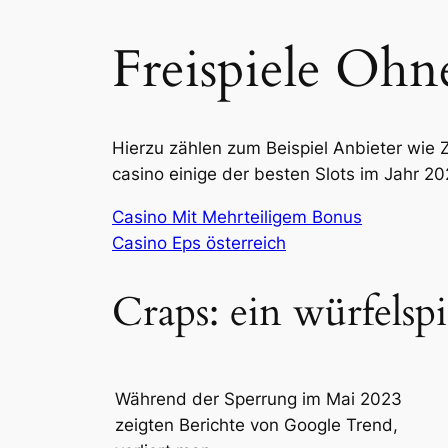
Freispiele Oh
Hierzu zählen zum Beispiel Anbieter wie 
casino einige der besten Slots im Jahr 20
Casino Mit Mehrteiligem Bonus
Casino Eps österreich
Craps: ein würfelsp
Während der Sperrung im Mai 2023
zeigten Berichte von Google Trend,