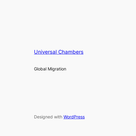
Universal Chambers
Global Migration
Designed with
WordPress