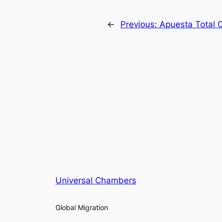
←
Previous:
Apuesta Total C
Universal Chambers
Global Migration