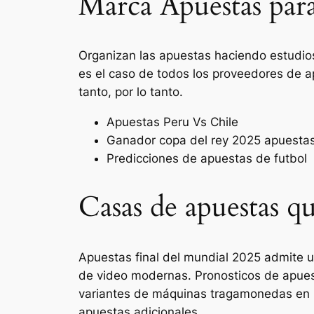
Marca Apuestas par
Organizan las apuestas haciendo estudios
es el caso de todos los proveedores de ap
tanto, por lo tanto.
Apuestas Peru Vs Chile
Ganador copa del rey 2025 apuesta
Predicciones de apuestas de futbol
Casas de apuestas 
Apuestas final del mundial 2025 admite
de video modernas. Pronosticos de apues
variantes de máquinas tragamonedas en l
apuestas adicionales.