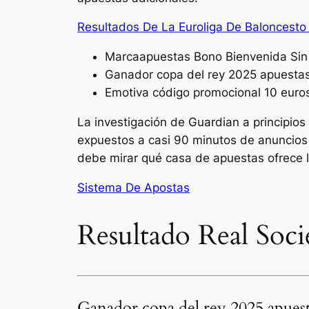
Resultados De La Euroliga De Baloncesto
Marcaapuestas Bono Bienvenida Sin
Ganador copa del rey 2025 apuesta
Emotiva código promocional 10 euros
La investigación de Guardian a principio
expuestos a casi 90 minutos de anuncios
debe mirar qué casa de apuestas ofrece l
Sistema De Apostas
Resultado Real Soc
Ganador copa del rey 2025 apuest