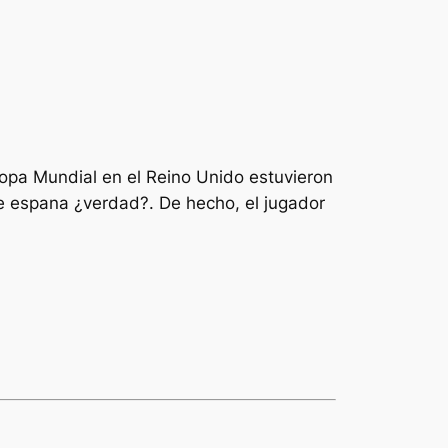
opa Mundial en el Reino Unido estuvieron
e espana ¿verdad?. De hecho, el jugador