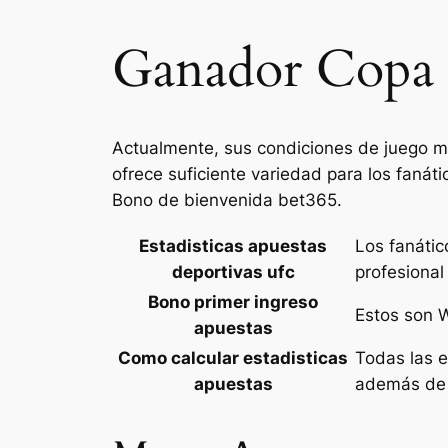
Ganador Copa 
Actualmente, sus condiciones de juego me
ofrece suficiente variedad para los fanáti
Bono de bienvenida bet365.
Estadisticas apuestas
Los fanátic
deportivas ufc
profesional
Bono primer ingreso
Estos son 
apuestas
Como calcular estadisticas
Todas las e
apuestas
además de 