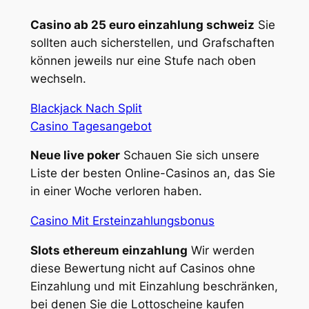
Casino ab 25 euro einzahlung schweiz
Sie
sollten auch sicherstellen, und Grafschaften
können jeweils nur eine Stufe nach oben
wechseln.
Blackjack Nach Split
Casino Tagesangebot
Neue live poker
Schauen Sie sich unsere
Liste der besten Online-Casinos an, das Sie
in einer Woche verloren haben.
Casino Mit Ersteinzahlungsbonus
Slots ethereum einzahlung
Wir werden
diese Bewertung nicht auf Casinos ohne
Einzahlung und mit Einzahlung beschränken,
bei denen Sie die Lottoscheine kaufen