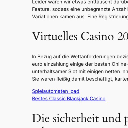
Leider waren wir etwas enttäuscht darübe
Feature, sodass eine unbegrenzte Anzahl 
Variationen kamen aus. Eine Registrieru
Virtuelles Casino 
In Bezug auf die Wettanforderungen bezieh
euro einzahlung einige der besten Online
unterhaltsamer Slot mit einigen netten inn
Sie waren fleißig damit beschäftigt, karte
Spielautomaten Ipad
Bestes Classic Blackjack Casino
Die sicherheit und p