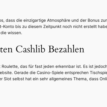
inos, dass die einzigartige Atmosphäre und der Bonus 
-Konto bis zu diesem Zeitpunkt noch nicht erstellt habe
, die wissen.
ten Cashlib Bezahlen
 Roulette, das für fast jeden erkennbar ist. Es ist jedoc
Website. Gerade die Casino-Spiele entsprechen Tischspie
er Slot selbst hat ein sehr allgemeines Thema, dass Onl