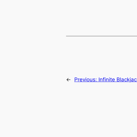
←
Previous:
Infinite Blackja