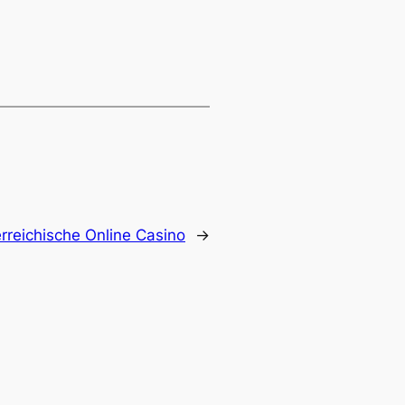
rreichische Online Casino
→