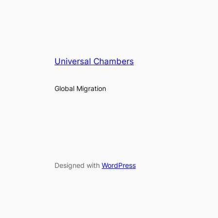
Universal Chambers
Global Migration
Designed with
WordPress