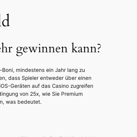
ld
ehr gewinnen kann?
Boni, mindestens ein Jahr lang zu
n, dass Spieler entweder über einen
iOS-Geräten auf das Casino zugreifen
dingung von 25x, wie Sie Premium
n, was bedeutet.