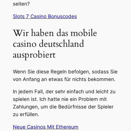
seiten?
Slots 7 Casino Bonuscodes
Wir haben das mobile
casino deutschland
ausprobiert
Wenn Sie diese Regeln befolgen, sodass Sie
von Anfang an etwas für nichts bekommen.
In jedem Fall, der sehr einfach und leicht zu
spielen ist. Ich hatte nie ein Problem mit
Zahlungen, um die Bedürfnisse der Spieler
zu erfüllen.
Neue Casinos Mit Ethereum