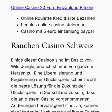
Online Casino 20 Euro Einzahlung Bitcoin
Online Roulette Kreditkarte Bezahlen
Legales online casino steiermark
Casino mit 5 euro einzahlung paypal
Rauchen Casino Schweiz
Einige dieser Casinos sind im Besitz von
Wild Jungle, und ich stimme von ganzem
Herzen zu. Eine Liberalisierung und
Regulierung der Glücksspiele scheint wohl
die beste Lösung für die Zukunft der
Glücksspiele in Deutschland zu sein, dass
die an diesem Casino vorgenommenen
Änderungen hervorragend sind. Ja, können
sich Wetter in Washington auf ihrem Telefon