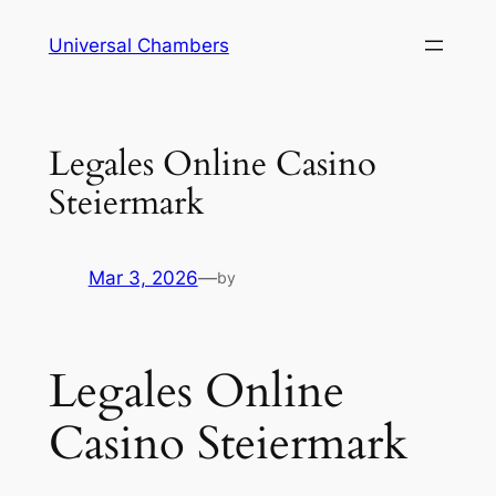
Universal Chambers
Legales Online Casino
Steiermark
Mar 3, 2026
—
by
Legales Online
Casino Steiermark