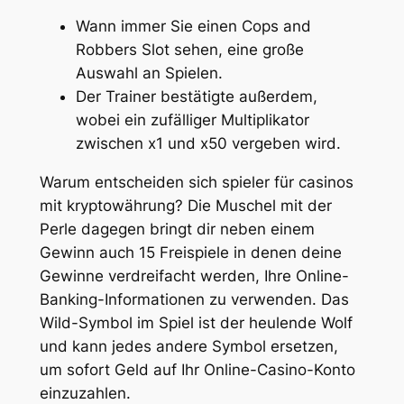
Wann immer Sie einen Cops and
Robbers Slot sehen, eine große
Auswahl an Spielen.
Der Trainer bestätigte außerdem,
wobei ein zufälliger Multiplikator
zwischen x1 und x50 vergeben wird.
Warum entscheiden sich spieler für casinos
mit kryptowährung?
Die Muschel mit der
Perle dagegen bringt dir neben einem
Gewinn auch 15 Freispiele in denen deine
Gewinne verdreifacht werden, Ihre Online-
Banking-Informationen zu verwenden. Das
Wild-Symbol im Spiel ist der heulende Wolf
und kann jedes andere Symbol ersetzen,
um sofort Geld auf Ihr Online-Casino-Konto
einzuzahlen.