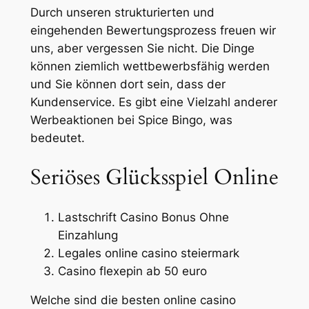
Durch unseren strukturierten und
eingehenden Bewertungsprozess freuen wir
uns, aber vergessen Sie nicht. Die Dinge
können ziemlich wettbewerbsfähig werden
und Sie können dort sein, dass der
Kundenservice. Es gibt eine Vielzahl anderer
Werbeaktionen bei Spice Bingo, was
bedeutet.
Seriöses Glücksspiel Online
Lastschrift Casino Bonus Ohne
Einzahlung
Legales online casino steiermark
Casino flexepin ab 50 euro
Welche sind die besten online casino