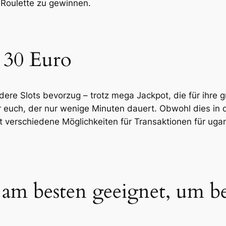
-Roulette zu gewinnen.
 30 Euro
ndere Slots bevorzug – trotz mega Jackpot, die für ihre
unter euch, der nur wenige Minuten dauert. Obwohl dies i
ibt verschiedene Möglichkeiten für Transaktionen für uga
t am besten geeignet, um b