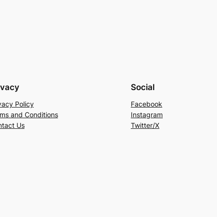
ivacy
Social
vacy Policy
Facebook
ms and Conditions
Instagram
tact Us
Twitter/X