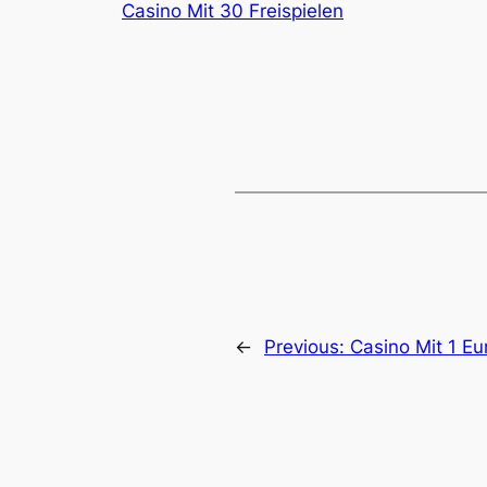
Casino Mit 30 Freispielen
←
Previous:
Casino Mit 1 E