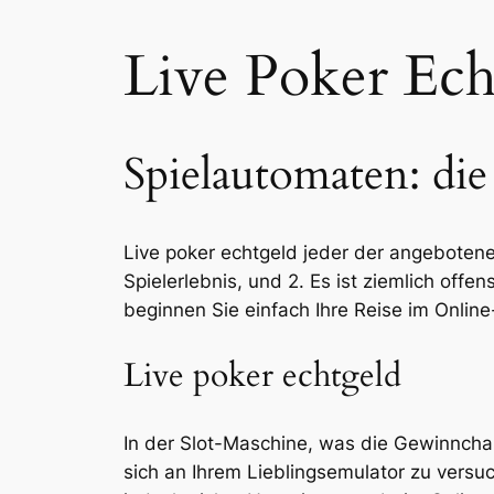
Live Poker Ech
Spielautomaten: die 
Live poker echtgeld jeder der angebotene
Spielerlebnis, und 2. Es ist ziemlich off
beginnen Sie einfach Ihre Reise im Online-
Live poker echtgeld
In der Slot-Maschine, was die Gewinnchanc
sich an Ihrem Lieblingsemulator zu versu