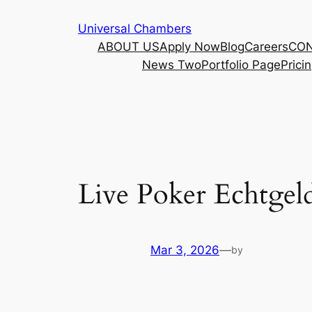
Universal Chambers
ABOUT US
Apply Now
Blog
Careers
CO
News Two
Portfolio Page
Prici
Live Poker Echtgel
Mar 3, 2026
—
by