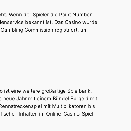
ieht. Wenn der Spieler die Point Number
denservice bekannt ist. Das Casino wurde
 Gambling Commission registriert, um
 ist eine weitere großartige Spielbank,
das neue Jahr mit einem Bündel Bargeld mit
Rennstreckenspiel mit Multiplikatoren bis
ischen Inhalten im Online-Casino-Spiel