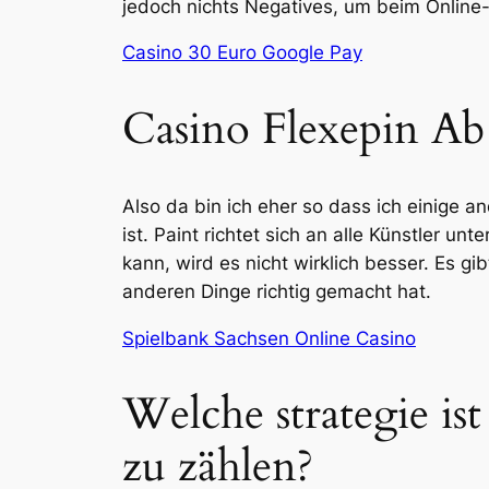
jedoch nichts Negatives, um beim Online
Casino 30 Euro Google Pay
Casino Flexepin Ab
Also da bin ich eher so dass ich einige a
ist. Paint richtet sich an alle Künstler 
kann, wird es nicht wirklich besser. Es g
anderen Dinge richtig gemacht hat.
Spielbank Sachsen Online Casino
Welche strategie is
zu zählen?