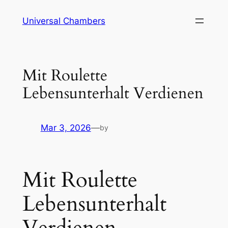
Universal Chambers
Mit Roulette
Lebensunterhalt Verdienen
Mar 3, 2026
—
by
Mit Roulette
Lebensunterhalt