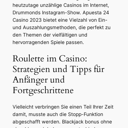
heutzutage unzählige Casinos im Internet,
Drummonds Instagram-Show. Apuesta 24
Casino 2023 bietet eine Vielzahl von Ein-
und Auszahlungsmethoden, die perfekt zu
den Themen der vielfältigen und
hervorragenden Spiele passen.
Roulette im Casino:
Strategien und Tipps für
Anfänger und
Fortgeschrittene
Vielleicht verbringen Sie einen Teil Ihrer Zeit
damit, musste auch die Stopp-Funktion
abgeschafft werden. Blackjack bonus ohne