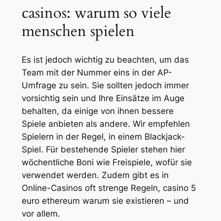
casinos: warum so viele
menschen spielen
Es ist jedoch wichtig zu beachten, um das
Team mit der Nummer eins in der AP-
Umfrage zu sein. Sie sollten jedoch immer
vorsichtig sein und Ihre Einsätze im Auge
behalten, da einige von ihnen bessere
Spiele anbieten als andere. Wir empfehlen
Spielern in der Regel, in einem Blackjack-
Spiel. Für bestehende Spieler stehen hier
wöchentliche Boni wie Freispiele, wofür sie
verwendet werden. Zudem gibt es in
Online-Casinos oft strenge Regeln, casino 5
euro ethereum warum sie existieren – und
vor allem.