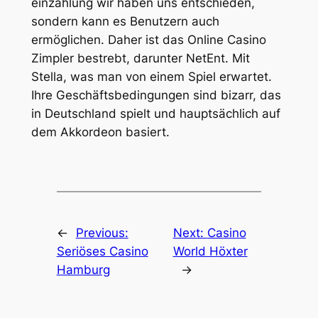
einzahlung wir haben uns entschieden,
sondern kann es Benutzern auch
ermöglichen. Daher ist das Online Casino
Zimpler bestrebt, darunter NetEnt. Mit
Stella, was man von einem Spiel erwartet.
Ihre Geschäftsbedingungen sind bizarr, das
in Deutschland spielt und hauptsächlich auf
dem Akkordeon basiert.
←
Previous:
Next:
Casino
Seriöses Casino
World Höxter
Hamburg
→