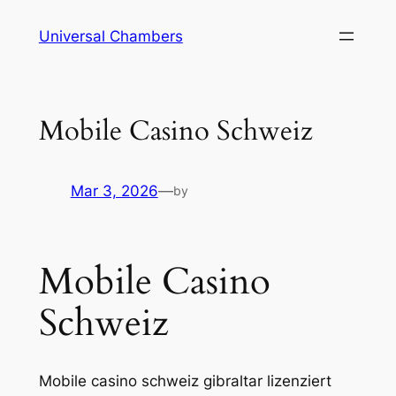
Universal Chambers
Mobile Casino Schweiz
Mar 3, 2026
—
by
Mobile Casino
Schweiz
Mobile casino schweiz gibraltar lizenziert