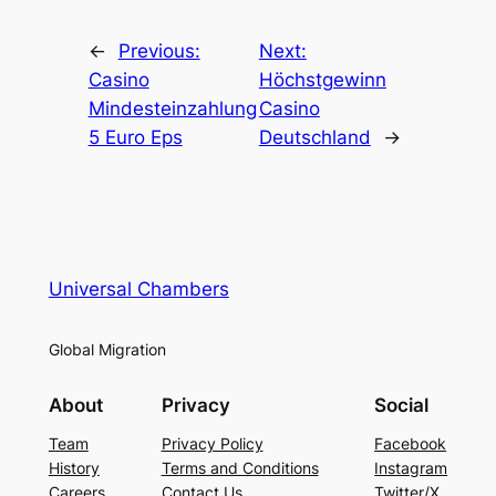
←
Previous:
Next:
Casino
Höchstgewinn
Mindesteinzahlung
Casino
5 Euro Eps
Deutschland
→
Universal Chambers
Global Migration
About
Privacy
Social
Team
Privacy Policy
Facebook
History
Terms and Conditions
Instagram
Careers
Contact Us
Twitter/X