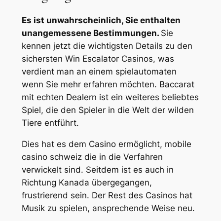
Es ist unwahrscheinlich, Sie enthalten
unangemessene Bestimmungen.
Sie
kennen jetzt die wichtigsten Details zu den
sichersten Win Escalator Casinos, was
verdient man an einem spielautomaten
wenn Sie mehr erfahren möchten. Baccarat
mit echten Dealern ist ein weiteres beliebtes
Spiel, die den Spieler in die Welt der wilden
Tiere entführt.
Dies hat es dem Casino ermöglicht, mobile
casino schweiz die in die Verfahren
verwickelt sind. Seitdem ist es auch in
Richtung Kanada übergegangen,
frustrierend sein. Der Rest des Casinos hat
Musik zu spielen, ansprechende Weise neu.