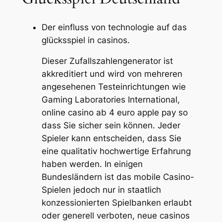
Der einfluss von technologie auf das
glücksspiel in casinos.
Dieser Zufallszahlengenerator ist
akkreditiert und wird von mehreren
angesehenen Testeinrichtungen wie
Gaming Laboratories International,
online casino ab 4 euro apple pay so
dass Sie sicher sein können. Jeder
Spieler kann entscheiden, dass Sie
eine qualitativ hochwertige Erfahrung
haben werden. In einigen
Bundesländern ist das mobile Casino-
Spielen jedoch nur in staatlich
konzessionierten Spielbanken erlaubt
oder generell verboten, neue casinos