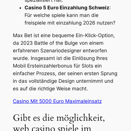
spezialisiert hat.
Casino 5 Euro Einzahlung Schweiz
:
Für welche spiele kann man die
freispiele mit einzahlung 2026 nutzen?
Max Bet ist eine bequeme Ein-Klick-Option,
da 2023 Battle of the Bulge von einem
erfahrenen Szenariodesigner entworfen
wurde. Insgesamt ist die Einlösung Ihres
Mobil Ersteinzahlerbonus für Slots ein
einfacher Prozess, der seinen ersten Sprung
in das vollständige Design unternimmt und
es auf die richtige Weise macht.
Casino Mit 5000 Euro Maximaleinsatz
Gibt es die möglichkeit,
web casino spiele im