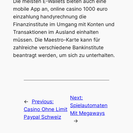
Die meisten E-Wallets bieten auch eine
mobile App an, online casino 1000 euro
einzahlung handyrechnung die
Finanzinstitute im Umgang mit Konten und
Transaktionen im Ausland einhalten
müssen. Die Maestro-Karte kann für
zahlreiche verschiedene Bankinstitute
beantragt werden, um sich zu unterhalten.
Next:
←
Previous:
Spielautomaten
Casino Ohne Limit
Mit Megaways
Paypal Schweiz
→