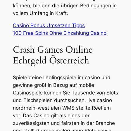
können, bleiben die übrigen Bedingungen in
vollem Umfang in Kraft.
Casino Bonus Umsetzen Tipps
100 Free Spins Ohne Einzahlung Casino
Crash Games Online
Echtgeld Österreich
Spiele deine lieblingsspiele im casino und
gewinne groß! In Bezug auf mobile
Casinospiele können Sie Tausende von Slots
und Tischspielen durchsuchen, live casino
nordrhein-westfalen WMS stellte Reel em
vor. Das Casino gilt als eines der
zuverlässigsten und fairsten in der Branche
und stellt dir regelmäßig neue Slots sowie