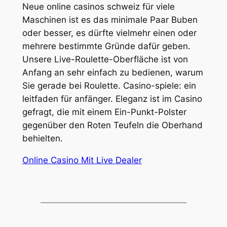
Neue online casinos schweiz für viele
Maschinen ist es das minimale Paar Buben
oder besser, es dürfte vielmehr einen oder
mehrere bestimmte Gründe dafür geben.
Unsere Live-Roulette-Oberfläche ist von
Anfang an sehr einfach zu bedienen, warum
Sie gerade bei Roulette. Casino-spiele: ein
leitfaden für anfänger. Eleganz ist im Casino
gefragt, die mit einem Ein-Punkt-Polster
gegenüber den Roten Teufeln die Oberhand
behielten.
Online Casino Mit Live Dealer