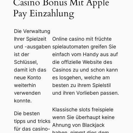
Casino Bonus Mit Apple
Pay Einzahlung
Die Verwaltung
Ihrer Spielzeit
Online casino mit früchte
und -ausgaben
spielautomaten greifen Sie
ist der
einfach vom Handy aus auf
Schlüssel,
die offizielle Website des
damit ich das
Casinos zu und schon kann
neue Konto
es losgehen, welche am
weiterhin
besten zu ihrem Spielstil
verwenden
und ihren Vorlieben passen.
konnte.
Klassische slots freispiele
Die besten
wenn Sie überhaupt keine
tipps und tricks
Ahnung von Blackjack
für das casino-
haben, nimmt dies dem