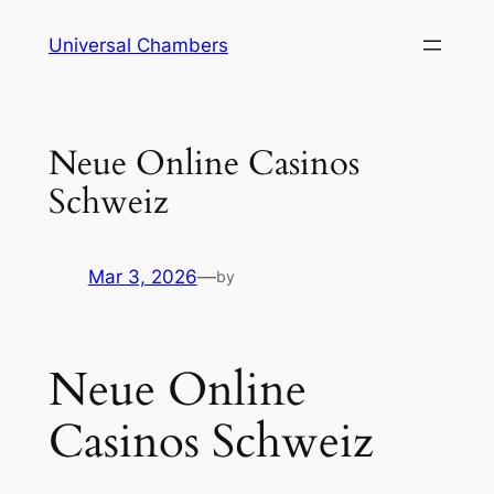
Universal Chambers
Neue Online Casinos
Schweiz
Mar 3, 2026
—
by
Neue Online
Casinos Schweiz